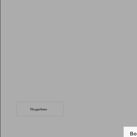
Рейтинг
Инструменты
Разработчикам
Партнерская
программа
Помощь
СеоТраф
Запустите
продвижение сайта
c LinkPad.
Подробнее
Вывод и удержание в ТОП10 выдачи
поисковых систем
Во