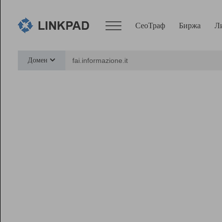
СеоТраф
Биржа
Л
Сервисы
Домен
СеоТраф
Монитор
Биржа
Pro
Линк+
Ресурсы
Вебмастер