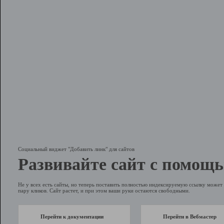
Социальный виджет "Добавить линк" для сайтов
Развивайте сайт с помощь
Не у всех есть сайты, но теперь поставить полностью индексируемую ссылку может 
пару кликов. Сайт растет, и при этом ваши руки остаются свободными.
Перейти к документации
Перейти в Вебмастер