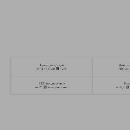
Премиум доступ
Монито
⃏
PRO от 1950
/ мес.
PRO от
СЕО продвижение
Бир
⃏
⃏
от 25
за запрос / мес.
от 0,2