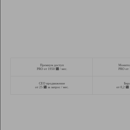
Премиум доступ
Монито
⃏
PRO от 1950
/ мес.
PRO от
СЕО продвижение
Бир
⃏
⃏
от 25
за запрос / мес.
от 0,2