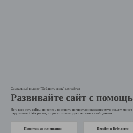
Социальный виджет "Добавить линк" для сайтов
Развивайте сайт с помощь
Не у всех есть сайты, но теперь поставить полностью индексируемую ссылку может 
пару кликов. Сайт растет, и при этом ваши руки остаются свободными.
Перейти к документации
Перейти в Вебмастер