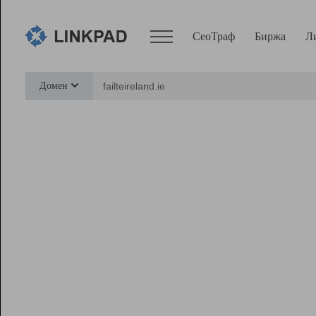
СеоТраф
Биржа
Л
Сервисы
Домен
СеоТраф
Монитор
Биржа
Pro
Линк+
Ресурсы
Вебмастер