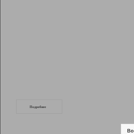
Рейтинг
Инструменты
Разработчикам
Партнерская
программа
Помощь
СеоТраф
Запустите
продвижение сайта
c LinkPad.
Подробнее
Вывод и удержание в ТОП10 выдачи
поисковых систем
Во