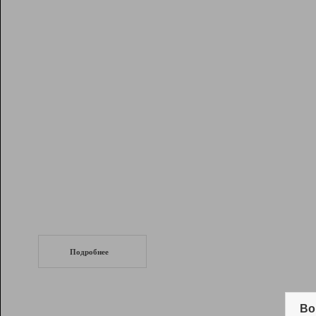
Рейтинг
Инструменты
Разработчикам
Партнерская
программа
Помощь
СеоТраф
Запустите
продвижение сайта
c LinkPad.
Подробнее
Вывод и удержание в ТОП10 выдачи
поисковых систем
Во