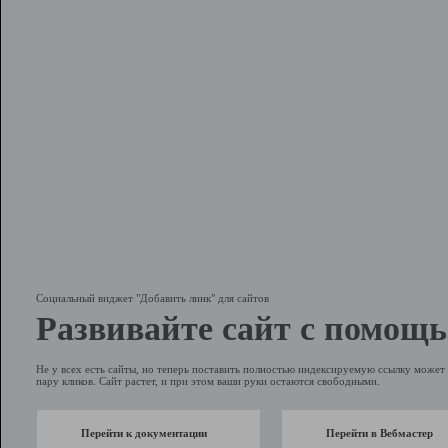
Социальный виджет "Добавить линк" для сайтов
Развивайте сайт с помощь
Не у всех есть сайты, но теперь поставить полностью индексируемую ссылку может 
пару кликов. Сайт растет, и при этом ваши руки остаются свободными.
Перейти к документации
Перейти в Вебмастер