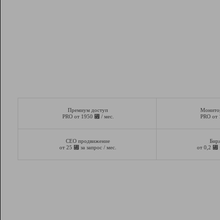
Премиум доступ
Монито
⃏
PRO от 1950
/ мес.
PRO от
СЕО продвижение
Бир
⃏
⃏
от 25
за запрос / мес.
от 0,2