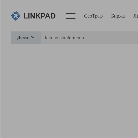
СеоТраф
Биржа
Л
Сервисы
Домен
СеоТраф
Монитор
Биржа
Pro
Линк+
Ресурсы
Вебмастер