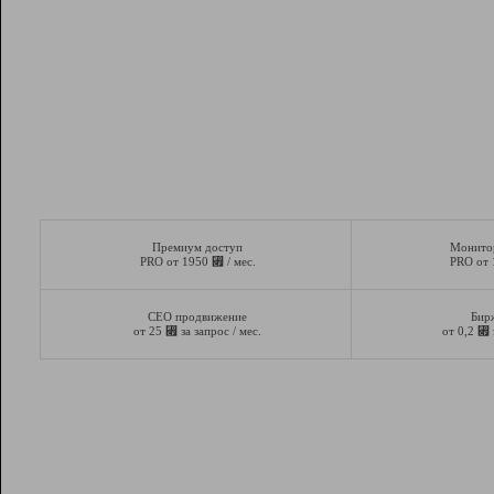
Премиум доступ
Монито
⃏
PRO от 1950
/ мес.
PRO от
СЕО продвижение
Бир
⃏
⃏
от 25
за запрос / мес.
от 0,2