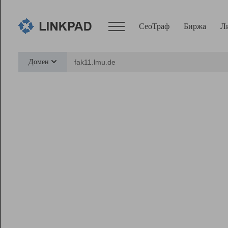
СеоТраф
Биржа
Л
Сервисы
Домен
СеоТраф
Монитор
Биржа
Pro
Линк+
Ресурсы
Вебмастер