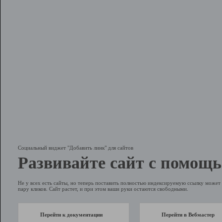
Социальный виджет "Добавить линк" для сайтов
Развивайте сайт с помощь
Не у всех есть сайты, но теперь поставить полностью индексируемую ссылку может 
пару кликов. Сайт растет, и при этом ваши руки остаются свободными.
Перейти к документации
Перейти в Вебмастер