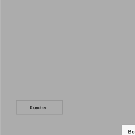
Рейтинг
Инструменты
Разработчикам
Партнерская
программа
Помощь
СеоТраф
Запустите
продвижение сайта
c LinkPad.
Подробнее
Вывод и удержание в ТОП10 выдачи
поисковых систем
Во