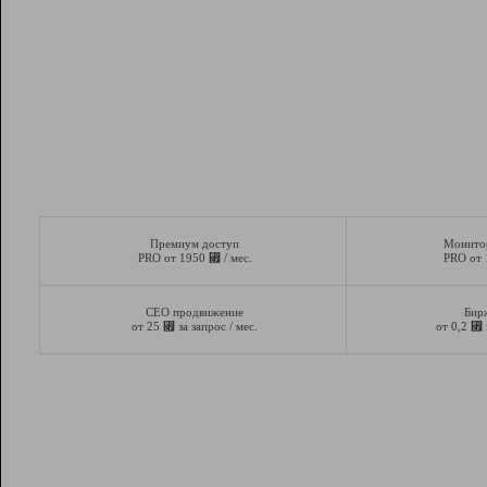
Премиум доступ
Монито
⃏
PRO от 1950
/ мес.
PRO от
СЕО продвижение
Бир
⃏
⃏
от 25
за запрос / мес.
от 0,2