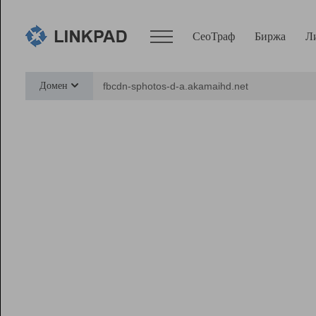
СеоТраф
Биржа
Л
Сервисы
Домен
СеоТраф
Монитор
Биржа
Pro
Линк+
Ресурсы
Вебмастер