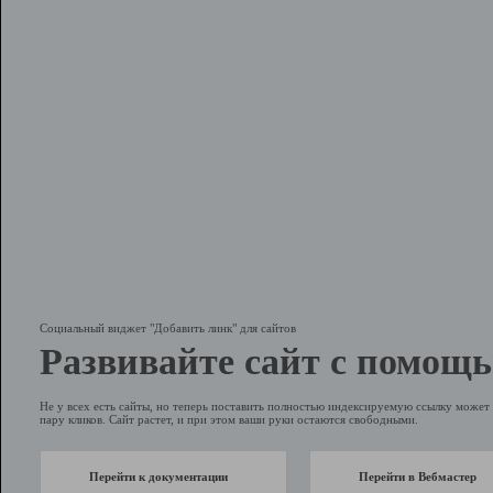
Социальный виджет "Добавить линк" для сайтов
Развивайте сайт с помощь
Не у всех есть сайты, но теперь поставить полностью индексируемую ссылку может 
пару кликов. Сайт растет, и при этом ваши руки остаются свободными.
Перейти к документации
Перейти в Вебмастер