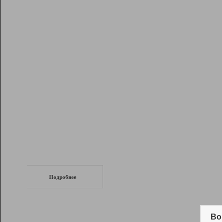
Рейтинг
Инструменты
Разработчикам
Партнерская
программа
Помощь
СеоТраф
Запустите
продвижение сайта
c LinkPad.
Подробнее
Вывод и удержание в ТОП10 выдачи
поисковых систем
Во