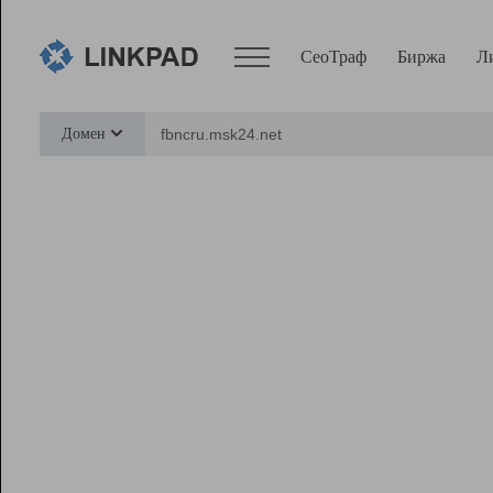
СеоТраф
Биржа
Л
Сервисы
Домен
СеоТраф
Монитор
Биржа
Pro
Линк+
Ресурсы
Вебмастер