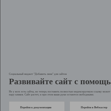
Социальный виджет "Добавить линк" для сайтов
Развивайте сайт с помощь
Не у всех есть сайты, но теперь поставить полностью индексируемую ссылку может 
пару кликов. Сайт растет, и при этом ваши руки остаются свободными.
Перейти к документации
Перейти в Вебмастер