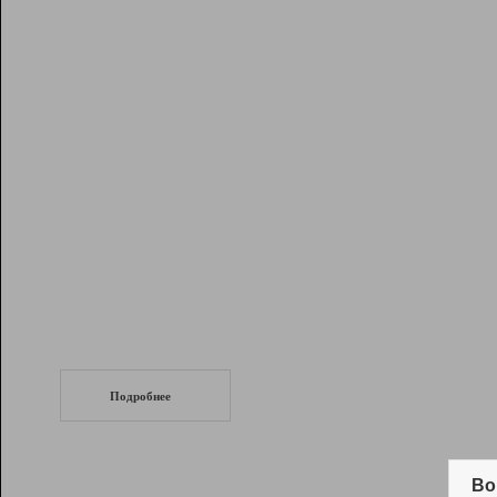
Рейтинг
Инструменты
Разработчикам
Партнерская
программа
Помощь
СеоТраф
Запустите
продвижение сайта
c LinkPad.
Подробнее
Вывод и удержание в ТОП10 выдачи
поисковых систем
Во