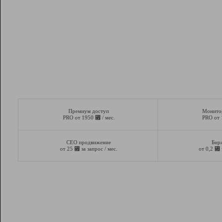
Премиум доступ
Монито
⃏
PRO от 1950
/ мес.
PRO от
СЕО продвижение
Бир
⃏
⃏
от 25
за запрос / мес.
от 0,2