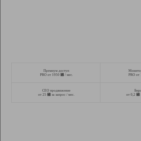
Премиум доступ
Монито
⃏
PRO от 1950
/ мес.
PRO от
СЕО продвижение
Бир
⃏
⃏
от 25
за запрос / мес.
от 0,2