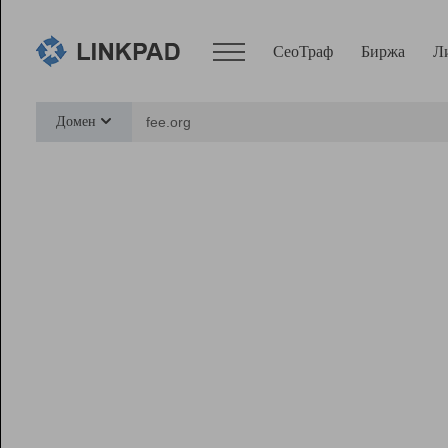
СеоТраф
Биржа
Л
Сервисы
Домен
СеоТраф
Монитор
Биржа
Pro
Линк+
Ресурсы
Вебмастер