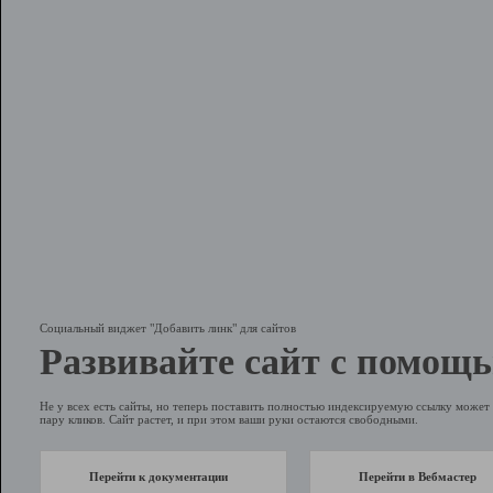
Социальный виджет "Добавить линк" для сайтов
Развивайте сайт с помощь
Не у всех есть сайты, но теперь поставить полностью индексируемую ссылку может 
пару кликов. Сайт растет, и при этом ваши руки остаются свободными.
Перейти к документации
Перейти в Вебмастер