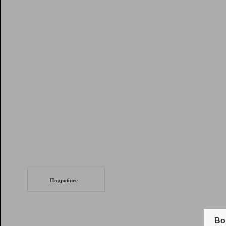
Рейтинг
Инструменты
Разработчикам
Партнерская
программа
Помощь
СеоТраф
Запустите
продвижение сайта
c LinkPad.
Подробнее
Вывод и удержание в ТОП10 выдачи
поисковых систем
Во