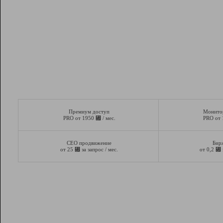
Премиум доступ
Монито
⃏
PRO от 1950
/ мес.
PRO от
СЕО продвижение
Бир
⃏
⃏
от 25
за запрос / мес.
от 0,2