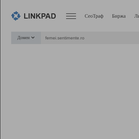
СеоТраф
Биржа
Л
Сервисы
Домен
СеоТраф
Монитор
Биржа
Pro
Линк+
Ресурсы
Вебмастер