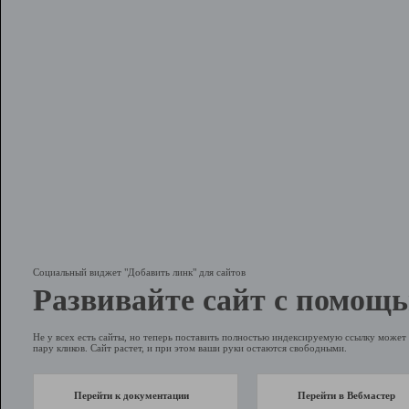
Социальный виджет "Добавить линк" для сайтов
Развивайте сайт с помощь
Не у всех есть сайты, но теперь поставить полностью индексируемую ссылку может 
пару кликов. Сайт растет, и при этом ваши руки остаются свободными.
Перейти к документации
Перейти в Вебмастер