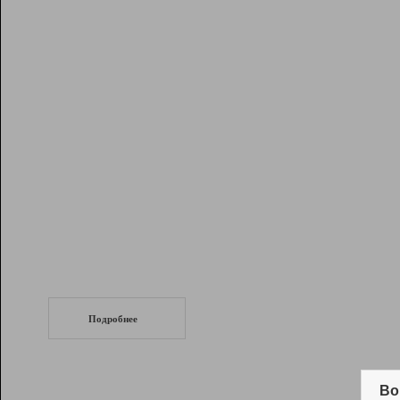
Рейтинг
Инструменты
Разработчикам
Партнерская
программа
Помощь
СеоТраф
Запустите
продвижение сайта
c LinkPad.
Подробнее
Вывод и удержание в ТОП10 выдачи
поисковых систем
Во