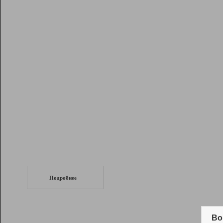
Рейтинг
Инструменты
Разработчикам
Партнерская
программа
Помощь
СеоТраф
Запустите
продвижение сайта
c LinkPad.
Подробнее
Вывод и удержание в ТОП10 выдачи
поисковых систем
Во