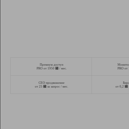
Премиум доступ
Монито
⃏
PRO от 1950
/ мес.
PRO от
СЕО продвижение
Бир
⃏
⃏
от 25
за запрос / мес.
от 0,2