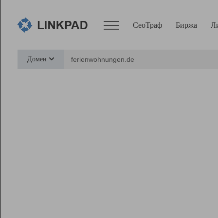
СеоТраф
Биржа
Л
Сервисы
Домен
СеоТраф
Монитор
Биржа
Pro
Линк+
Ресурсы
Вебмастер