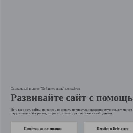
Социальный виджет "Добавить линк" для сайтов
Развивайте сайт с помощь
Не у всех есть сайты, но теперь поставить полностью индексируемую ссылку может 
пару кликов. Сайт растет, и при этом ваши руки остаются свободными.
Перейти к документации
Перейти в Вебмастер