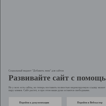
Социальный виджет "Добавить линк" для сайтов
Развивайте сайт с помощь
Не у всех есть сайты, но теперь поставить полностью индексируемую ссылку может 
пару кликов. Сайт растет, и при этом ваши руки остаются свободными.
Перейти к документации
Перейти в Вебмастер