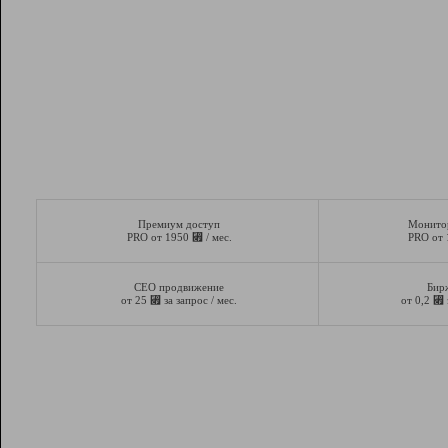
Премиум доступ
Монито
⃏
PRO от 1950
/ мес.
PRO от
СЕО продвижение
Бир
⃏
⃏
от 25
за запрос / мес.
от 0,2