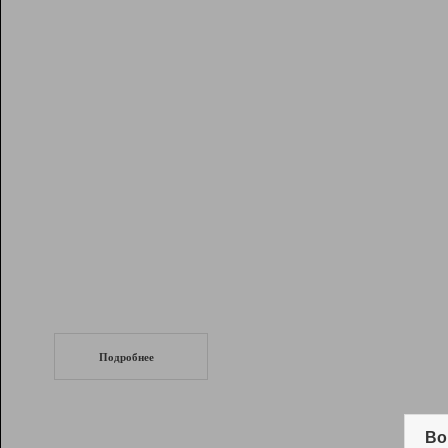
Рейтинг
Инструменты
Разработчикам
Партнерская
программа
Помощь
СеоТраф
Запустите
продвижение сайта
c LinkPad.
Подробнее
Вывод и удержание в ТОП10 выдачи
поисковых систем
Во