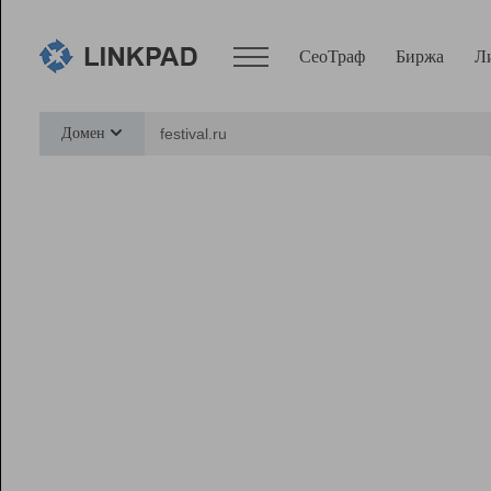
СеоТраф
Биржа
Л
Сервисы
Домен
СеоТраф
Монитор
Биржа
Pro
Линк+
Ресурсы
Вебмастер