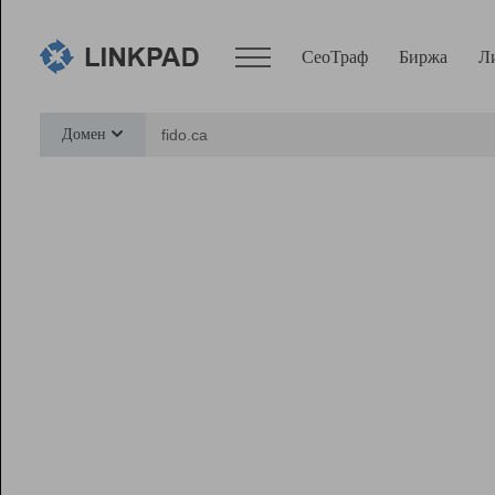
СеоТраф
Биржа
Л
Сервисы
Домен
СеоТраф
Монитор
Биржа
Pro
Линк+
Ресурсы
Вебмастер