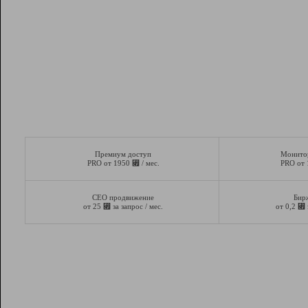
Премиум доступ
Монито
⃏
PRO от 1950
/ мес.
PRO от
СЕО продвижение
Бир
⃏
⃏
от 25
за запрос / мес.
от 0,2