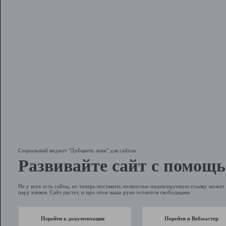
Социальный виджет "Добавить линк" для сайтов
Развивайте сайт с помощь
Не у всех есть сайты, но теперь поставить полностью индексируемую ссылку может 
пару кликов. Сайт растет, и при этом ваши руки остаются свободными.
Перейти к документации
Перейти в Вебмастер