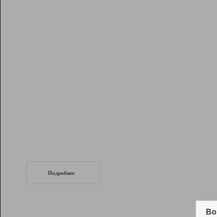
Рейтинг
Инструменты
Разработчикам
Партнерская
программа
Помощь
СеоТраф
Запустите
продвижение сайта
c LinkPad.
Подробнее
Вывод и удержание в ТОП10 выдачи
поисковых систем
Во