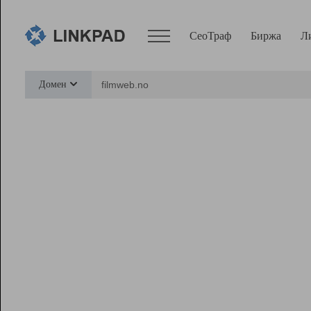
СеоТраф
Биржа
Л
Сервисы
Домен
СеоТраф
Монитор
Биржа
Pro
Линк+
Ресурсы
Вебмастер