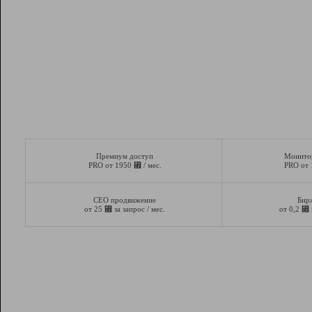
Премиум доступ
Монито
⃏
PRO от 1950
/ мес.
PRO от
СЕО продвижение
Бир
⃏
⃏
от 25
за запрос / мес.
от 0,2