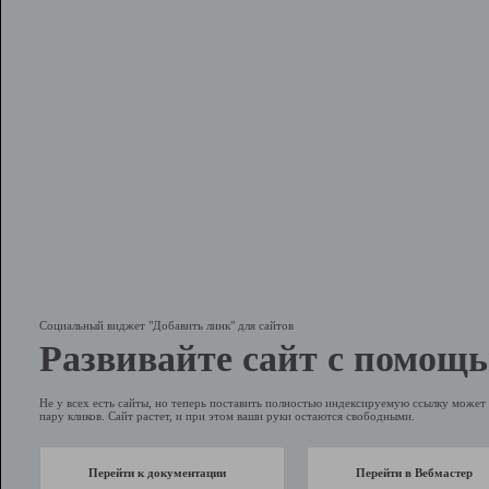
Социальный виджет "Добавить линк" для сайтов
Развивайте сайт с помощь
Не у всех есть сайты, но теперь поставить полностью индексируемую ссылку может 
пару кликов. Сайт растет, и при этом ваши руки остаются свободными.
Перейти к документации
Перейти в Вебмастер