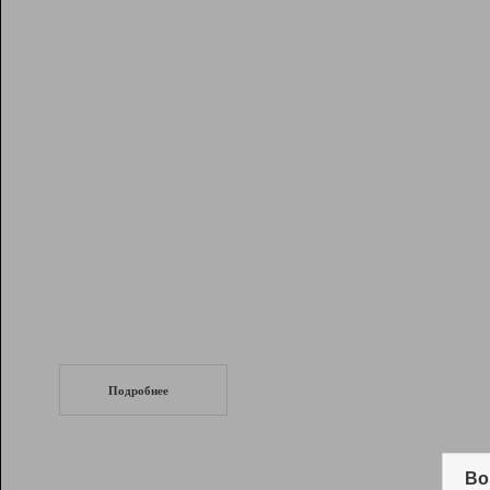
Рейтинг
Инструменты
Разработчикам
Партнерская
программа
Помощь
СеоТраф
Запустите
продвижение сайта
c LinkPad.
Подробнее
Вывод и удержание в ТОП10 выдачи
поисковых систем
Во