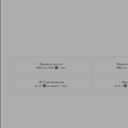
Премиум доступ
Монито
⃏
PRO от 1950
/ мес.
PRO от
СЕО продвижение
Бир
⃏
⃏
от 25
за запрос / мес.
от 0,2