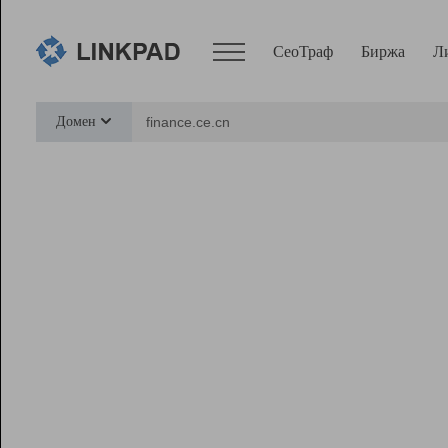
СеоТраф
Биржа
Л
Сервисы
Домен
СеоТраф
Монитор
Биржа
Pro
Линк+
Ресурсы
Вебмастер