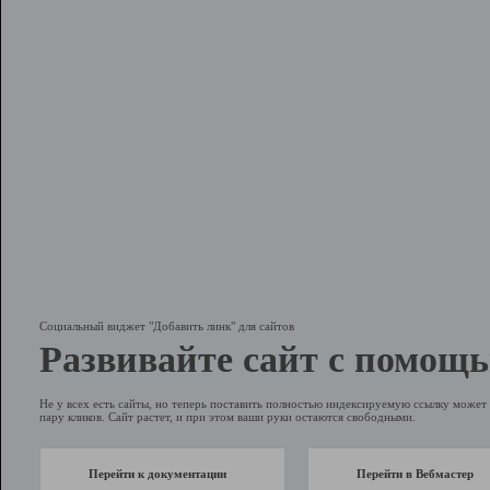
Социальный виджет "Добавить линк" для сайтов
Развивайте сайт с помощь
Не у всех есть сайты, но теперь поставить полностью индексируемую ссылку может 
пару кликов. Сайт растет, и при этом ваши руки остаются свободными.
Перейти к документации
Перейти в Вебмастер