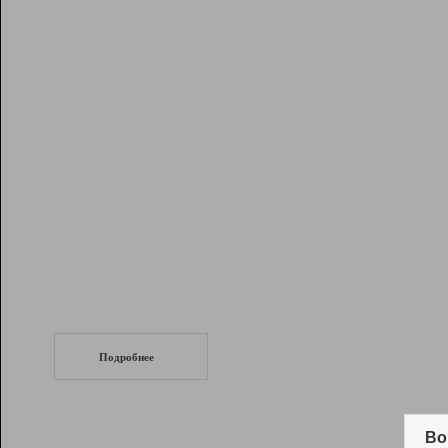
Рейтинг
Инструменты
Разработчикам
Партнерская
программа
Помощь
СеоТраф
Запустите
продвижение сайта
c LinkPad.
Подробнее
Вывод и удержание в ТОП10 выдачи
поисковых систем
Во