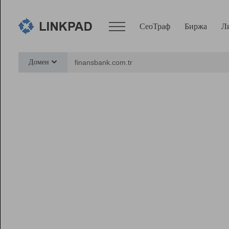
СеоТраф
Биржа
Л
Сервисы
Домен
СеоТраф
Монитор
Биржа
Pro
Линк+
Ресурсы
Вебмастер