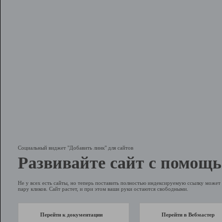
Социальный виджет "Добавить линк" для сайтов
Развивайте сайт с помощь
Не у всех есть сайты, но теперь поставить полностью индексируемую ссылку может 
пару кликов. Сайт растет, и при этом ваши руки остаются свободными.
Перейти к документации
Перейти в Вебмастер