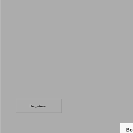
Рейтинг
Инструменты
Разработчикам
Партнерская
программа
Помощь
СеоТраф
Запустите
продвижение сайта
c LinkPad.
Подробнее
Вывод и удержание в ТОП10 выдачи
поисковых систем
Во