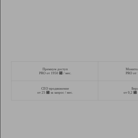
Премиум доступ
Монито
⃏
PRO от 1950
/ мес.
PRO от
СЕО продвижение
Бир
⃏
⃏
от 25
за запрос / мес.
от 0,2