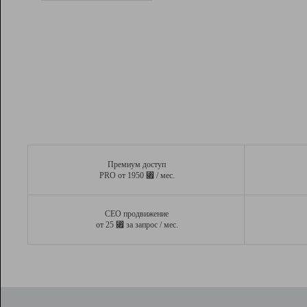
Рейтинг
Вывод и удержание в ТОП10 выдачи
поисковых систем
Инструменты
Разработчикам
Партнерская
программа
Помощь
Премиум доступ
⃏
PRO от 1950
/ мес.
СЕО продвижение
⃏
от 25
за запрос / мес.