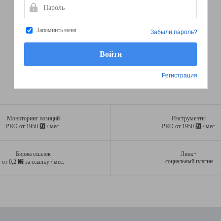
Пароль
Запомнить меня
Забыли пароль?
Регистрация
Мониторинг позиций
Инструменты
⃏
⃏
PRO от 1950
/ мес.
PRO от 1950
/ мес.
Биржа ссылок
Линк+
⃏
социальный плагин
от 0,2
за ссылку / мес.