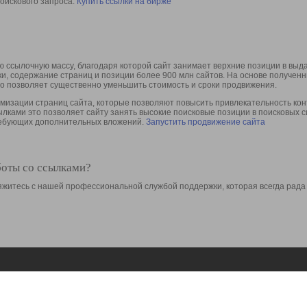
оискового запроса.
Купить ссылки на бирже
 ссылочную массу, благодаря которой сайт занимает верхние позиции в выд
ки, содержание страниц и позиции более 900 млн сайтов. На основе получе
то позволяет существенно уменьшить стоимость и сроки продвижения.
изации страниц сайта, которые позволяют повысить привлекательность конт
сылками это позволяет сайту занять высокие поисковые позиции в поисковых 
требующих дополнительных вложений.
Запустить продвижение сайта
боты со ссылками?
свяжитесь с нашей профессиональной службой поддержки, которая всегда рада
Ресурсы