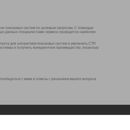
аче поисковых систем по целевым запросам. С помощью
нных данных специалистами сервиса проводится наиболее
ента для алгоритмов поисковых систем и увеличить CTR
системах и получить конкурентное преимущество, поскольку
 пообщаться с вами и помочь с решением вашего вопроса.
Аккаунт
Сервисы