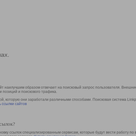
ах.
йт наилучшим образом отвечает на поисковый запрос пользователя. Внешние
и позиций и поискового трафика.
, которую они заработали различными способами. Поисковая система Linkpa
 ссылки сайтов
ссылок?
овку ссылок специализированным сервисам, которые будут вести работу по 