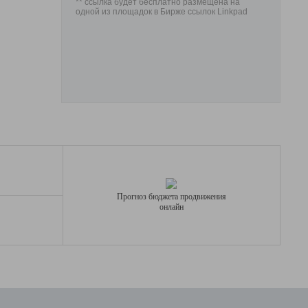
** ссылка будет бесплатно размещена на
одной из площадок в Бирже ссылок Linkpad
Прогноз бюджета продвижения
онлайн