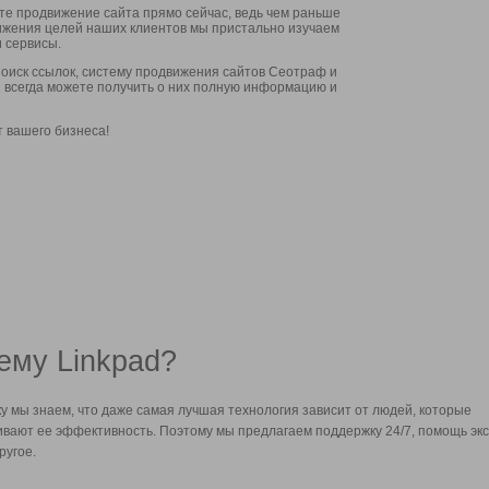
ите продвижение сайта прямо сейчас, ведь чем раньше
стижения целей наших клиентов мы пристально изучаем
 сервисы.
оиск ссылок, систему продвижения сайтов Сеотраф и
вы всегда можете получить о них полную информацию и
т вашего бизнеса!
ему Linkpad?
у мы знаем, что даже самая лучшая технология зависит от людей, которые
вают ее эффективность. Поэтому мы предлагаем поддержку 24/7, помощь экс
ругое.