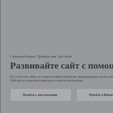
Социальный виджет "Добавить линк" для сайтов
Развивайте сайт с помо
Не у всех есть сайты, но теперь поставить полностью индексируемую ссылку мо
Сайт растет, и при этом ваши руки остаются свободными.
Перейти к документации
Перейти в Вебма