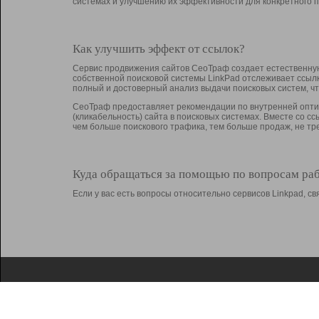
системах и улучшению их эффективности для конкретного п
Как улучшить эффект от ссылок?
Сервис продвижения сайтов СеоТраф создает естественную
собственной поисковой системы LinkPad отслеживает ссыл
полный и достоверный анализ выдачи поисковых систем, ч
СеоТраф предоставляет рекомендации по внутренней оптим
(кликабельность) сайта в поисковых системах. Вместе со с
чем больше поискового трафика, тем больше продаж, не 
Куда обращаться за помощью по вопросам ра
Если у вас есть вопросы относительно сервисов Linkpad, 
О Linkpad
Поддержка