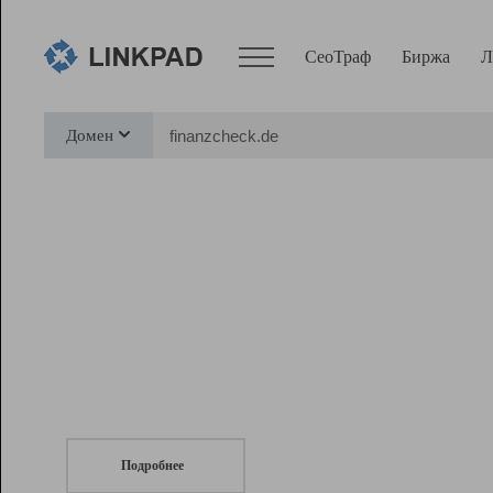
СеоТраф
Биржа
Л
Сервисы
Домен
СеоТраф
Монитор
Биржа
Pro
Линк+
СеоТраф
Запустите
продвижение сайта
c LinkPad.
Ресурсы
Вебмастер
Подробнее