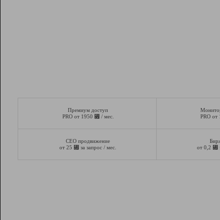
Премиум доступ
Монито
⃏
PRO от 1950
/ мес.
PRO от
СЕО продвижение
Бир
⃏
⃏
от 25
за запрос / мес.
от 0,2