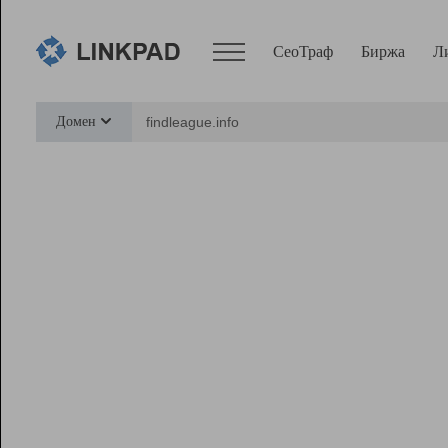
СеоТраф
Биржа
Л
Сервисы
Домен
СеоТраф
Монитор
Биржа
Pro
Линк+
Ресурсы
Вебмастер