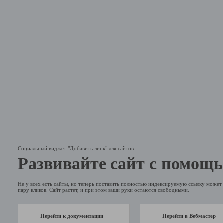
Социальный виджет "Добавить линк" для сайтов
Развивайте сайт с помощь
Не у всех есть сайты, но теперь поставить полностью индексируемую ссылку может 
пару кликов. Сайт растет, и при этом ваши руки остаются свободными.
Перейти к документации
Перейти в Вебмастер