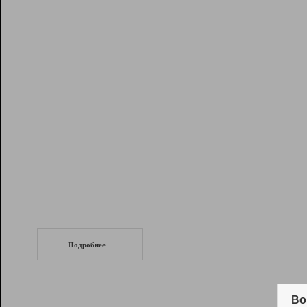
Рейтинг
Инструменты
Разработчикам
Партнерская
программа
Помощь
СеоТраф
Запустите
продвижение сайта
c LinkPad.
Подробнее
Вывод и удержание в ТОП10 выдачи
поисковых систем
Во