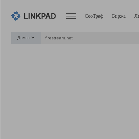
СеоТраф
Биржа
Л
Сервисы
Домен
СеоТраф
Монитор
Биржа
Pro
Линк+
Ресурсы
Вебмастер