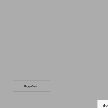
Рейтинг
Инструменты
Разработчикам
Партнерская
программа
Помощь
СеоТраф
Запустите
продвижение сайта
c LinkPad.
Подробнее
Вывод и удержание в ТОП10 выдачи
поисковых систем
Во