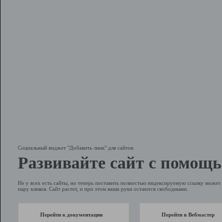
Социальный виджет "Добавить линк" для сайтов
Развивайте сайт с помощь
Не у всех есть сайты, но теперь поставить полностью индексируемую ссылку может 
пару кликов. Сайт растет, и при этом ваши руки остаются свободными.
Перейти к документации
Перейти в Вебмастер