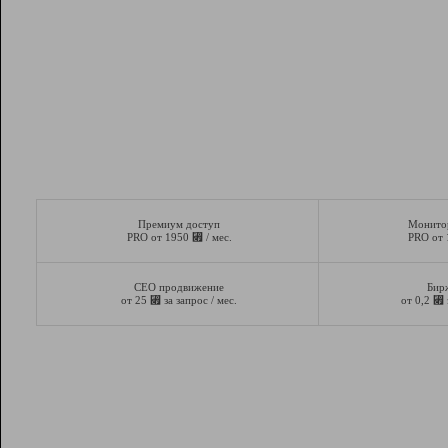
Премиум доступ
Монито
⃏
PRO от 1950
/ мес.
PRO от
СЕО продвижение
Бир
⃏
⃏
от 25
за запрос / мес.
от 0,2