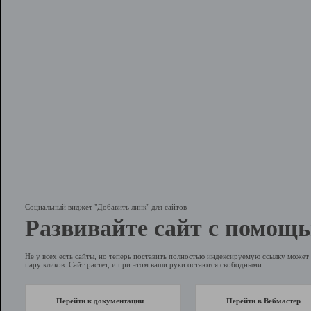
Социальный виджет "Добавить линк" для сайтов
Развивайте сайт с помощь
Не у всех есть сайты, но теперь поставить полностью индексируемую ссылку может 
пару кликов. Сайт растет, и при этом ваши руки остаются свободными.
Перейти к документации
Перейти в Вебмастер