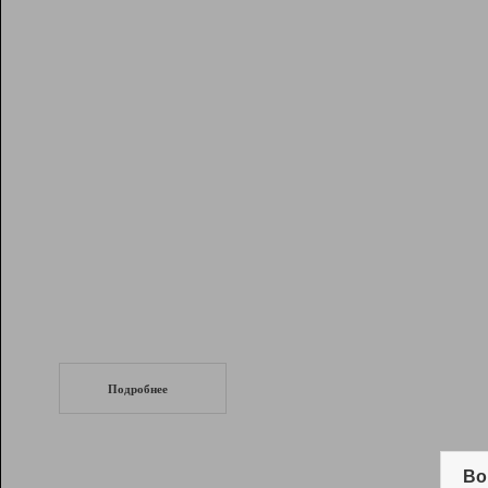
Рейтинг
Инструменты
Разработчикам
Партнерская
программа
Помощь
СеоТраф
Запустите
продвижение сайта
c LinkPad.
Подробнее
Вывод и удержание в ТОП10 выдачи
поисковых систем
Во