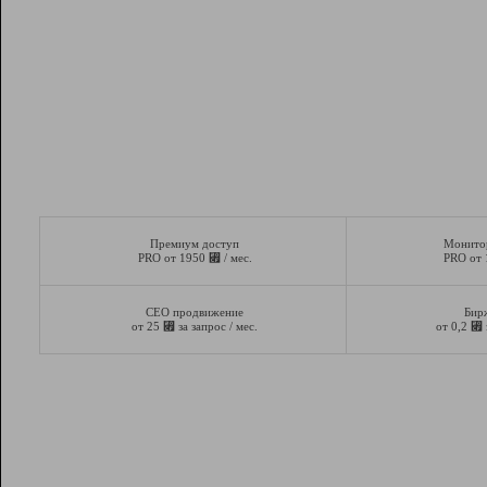
Премиум доступ
Монито
⃏
PRO от 1950
/ мес.
PRO от
СЕО продвижение
Бир
⃏
⃏
от 25
за запрос / мес.
от 0,2