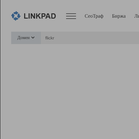
СеоТраф
Биржа
Л
Сервисы
Домен
СеоТраф
Монитор
Биржа
Pro
Линк+
Ресурсы
Вебмастер