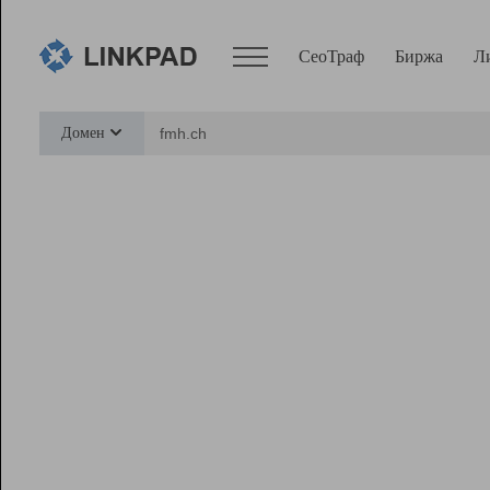
СеоТраф
Биржа
Л
Сервисы
Домен
СеоТраф
Монитор
Биржа
Pro
Линк+
Ресурсы
Вебмастер