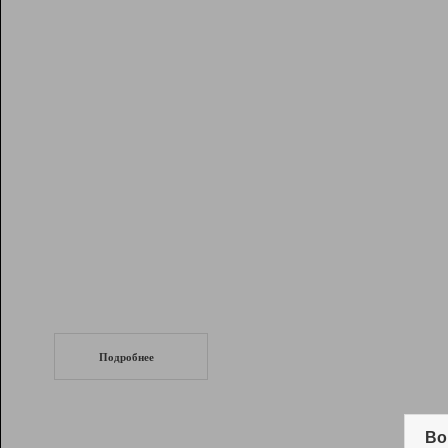
Рейтинг
Инструменты
Разработчикам
Партнерская
программа
Помощь
СеоТраф
Запустите
продвижение сайта
c LinkPad.
Подробнее
Вывод и удержание в ТОП10 выдачи
поисковых систем
Во