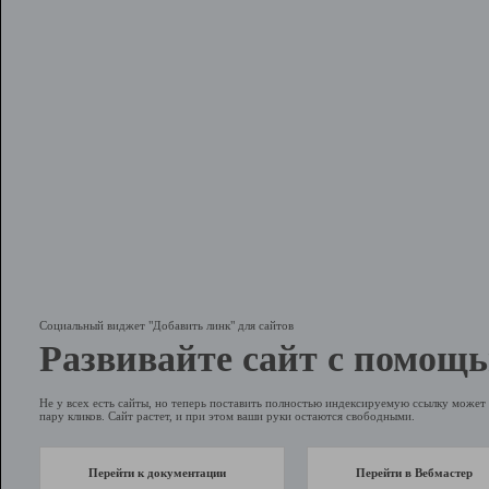
Социальный виджет "Добавить линк" для сайтов
Развивайте сайт с помощь
Не у всех есть сайты, но теперь поставить полностью индексируемую ссылку может 
пару кликов. Сайт растет, и при этом ваши руки остаются свободными.
Перейти к документации
Перейти в Вебмастер