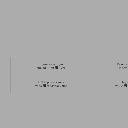
Премиум доступ
Монито
⃏
PRO от 1950
/ мес.
PRO от
СЕО продвижение
Бир
⃏
⃏
от 25
за запрос / мес.
от 0,2