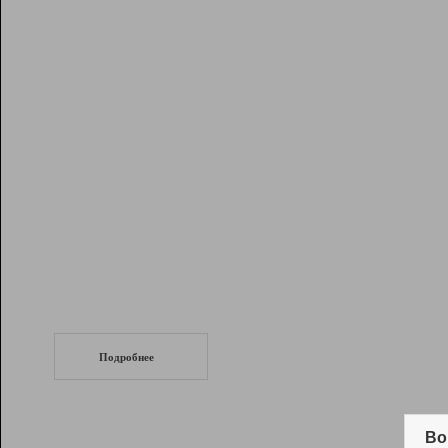
Рейтинг
Инструменты
Разработчикам
Партнерская
программа
Помощь
СеоТраф
Запустите
продвижение сайта
c LinkPad.
Подробнее
Вывод и удержание в ТОП10 выдачи
поисковых систем
Во