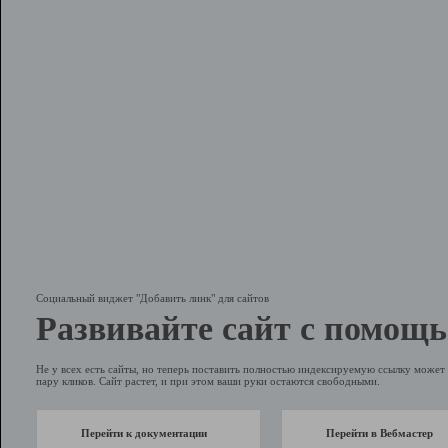
Социальный виджет "Добавить линк" для сайтов
Развивайте сайт с помощь
Не у всех есть сайты, но теперь поставить полностью индексируемую ссылку может 
пару кликов. Сайт растет, и при этом ваши руки остаются свободными.
Перейти к документации
Перейти в Вебмастер