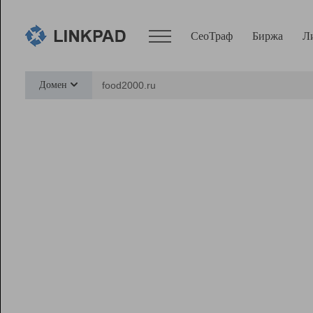
СеоТраф
Биржа
Л
Сервисы
Домен
СеоТраф
Монитор
Биржа
Pro
Линк+
Ресурсы
Вебмастер