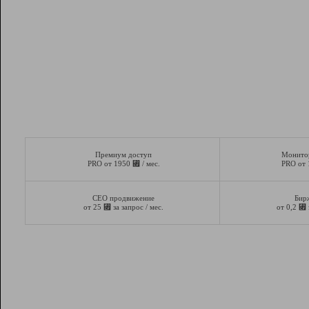
Премиум доступ
Монито
⃏
PRO от 1950
/ мес.
PRO от
СЕО продвижение
Бир
⃏
⃏
от 25
за запрос / мес.
от 0,2