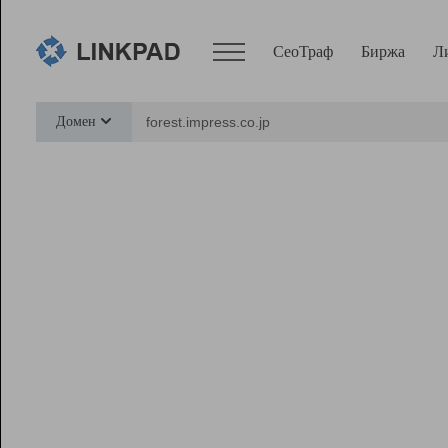
СеоТраф
Биржа
Л
Сервисы
Домен
СеоТраф
Монитор
Биржа
Pro
Линк+
Ресурсы
Вебмастер