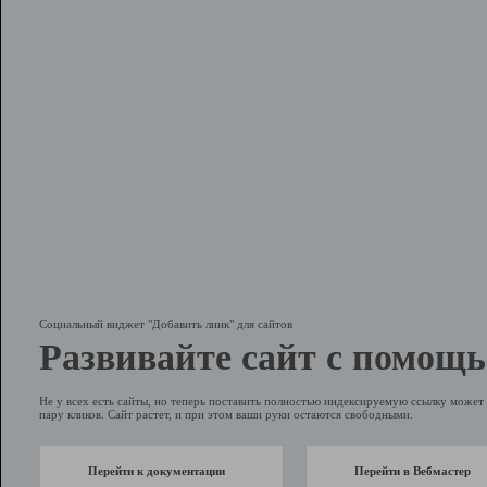
Социальный виджет "Добавить линк" для сайтов
Развивайте сайт с помощь
Не у всех есть сайты, но теперь поставить полностью индексируемую ссылку может 
пару кликов. Сайт растет, и при этом ваши руки остаются свободными.
Перейти к документации
Перейти в Вебмастер