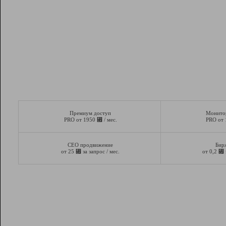
Премиум доступ
Монито
⃏
PRO от 1950
/ мес.
PRO от
СЕО продвижение
Бир
⃏
⃏
от 25
за запрос / мес.
от 0,2