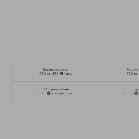
Премиум доступ
Монито
⃏
PRO от 1950
/ мес.
PRO от
СЕО продвижение
Бир
⃏
⃏
от 25
за запрос / мес.
от 0,2