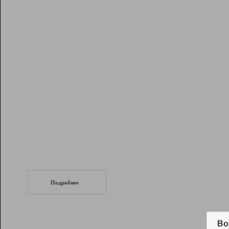
Рейтинг
Инструменты
Разработчикам
Партнерская
программа
Помощь
СеоТраф
Запустите
продвижение сайта
c LinkPad.
Подробнее
Вывод и удержание в ТОП10 выдачи
поисковых систем
Во