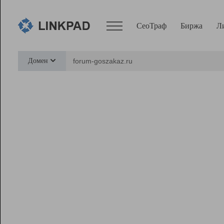
СеоТраф
Биржа
Л
Сервисы
Домен
СеоТраф
Монитор
Биржа
Pro
Линк+
Ресурсы
Вебмастер