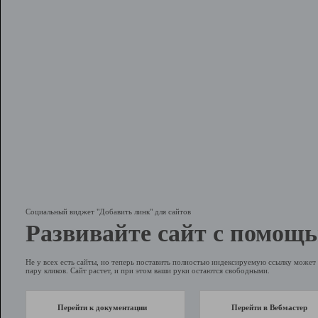
Социальный виджет "Добавить линк" для сайтов
Развивайте сайт с помощь
Не у всех есть сайты, но теперь поставить полностью индексируемую ссылку может 
пару кликов. Сайт растет, и при этом ваши руки остаются свободными.
Перейти к документации
Перейти в Вебмастер