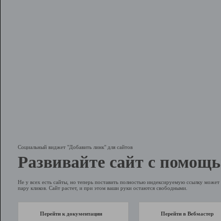
Социальный виджет "Добавить линк" для сайтов
Развивайте сайт с помощь
Не у всех есть сайты, но теперь поставить полностью индексируемую ссылку может 
пару кликов. Сайт растет, и при этом ваши руки остаются свободными.
Перейти к документации
Перейти в Вебмастер