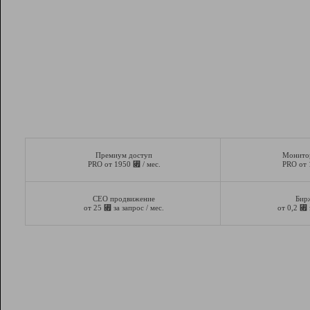
Премиум доступ
Монито
⃏
PRO от 1950
/ мес.
PRO от
СЕО продвижение
Бир
⃏
⃏
от 25
за запрос / мес.
от 0,2