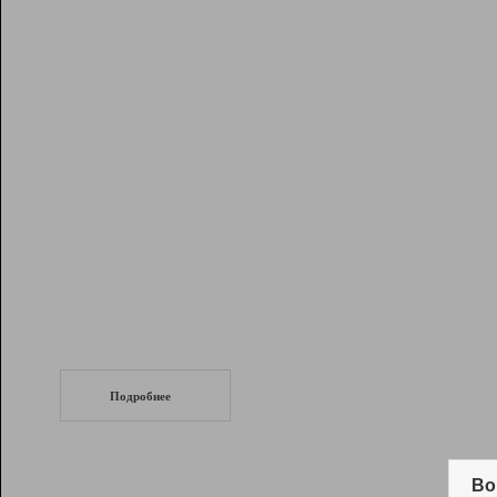
Рейтинг
Инструменты
Разработчикам
Партнерская
программа
Помощь
СеоТраф
Запустите
продвижение сайта
c LinkPad.
Подробнее
Вывод и удержание в ТОП10 выдачи
поисковых систем
Во