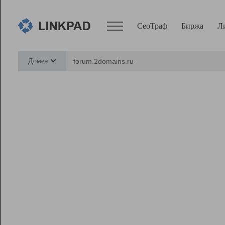
СеоТраф
Биржа
Л
Сервисы
Домен
СеоТраф
Монитор
Биржа
Pro
Линк+
Ресурсы
Вебмастер