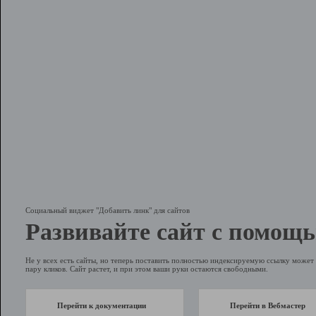
Социальный виджет "Добавить линк" для сайтов
Развивайте сайт с помощь
Не у всех есть сайты, но теперь поставить полностью индексируемую ссылку может 
пару кликов. Сайт растет, и при этом ваши руки остаются свободными.
Перейти к документации
Перейти в Вебмастер