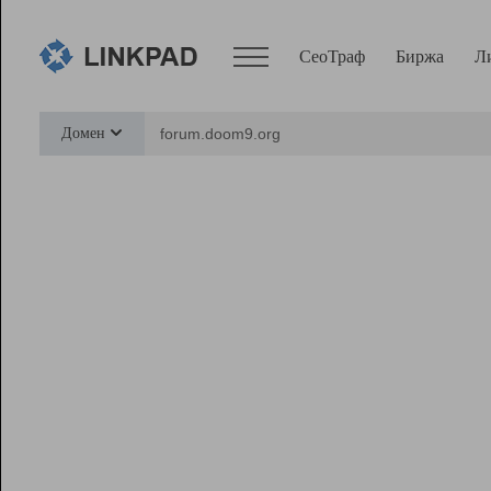
СеоТраф
Биржа
Л
Сервисы
Домен
СеоТраф
Монитор
Биржа
Pro
Линк+
Ресурсы
Вебмастер