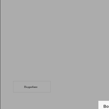
Рейтинг
Инструменты
Разработчикам
Партнерская
программа
Помощь
СеоТраф
Запустите
продвижение сайта
c LinkPad.
Подробнее
Вывод и удержание в ТОП10 выдачи
поисковых систем
Во