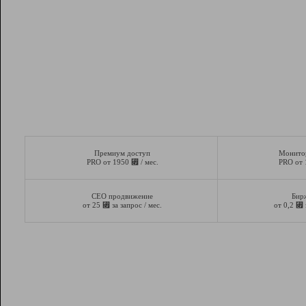
Премиум доступ
Монито
⃏
PRO от 1950
/ мес.
PRO от
СЕО продвижение
Бир
⃏
⃏
от 25
за запрос / мес.
от 0,2