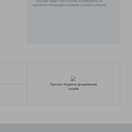
** ссылка будет бесплатно размещена на
одной из площадок в Бирже ссылок Linkpad
Прогноз бюджета продвижения
онлайн