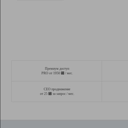
Рейтинг
Вывод и удержание в ТОП10 выдачи
поисковых систем
Инструменты
Разработчикам
Партнерская
программа
Помощь
Премиум доступ
⃏
PRO от 1950
/ мес.
СЕО продвижение
⃏
от 25
за запрос / мес.