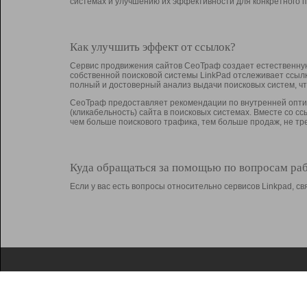
системах и улучшению их эффективности для конкретного п
Как улучшить эффект от ссылок?
Сервис продвижения сайтов СеоТраф создает естественную
собственной поисковой системы LinkPad отслеживает ссыл
полный и достоверный анализ выдачи поисковых систем, ч
СеоТраф предоставляет рекомендации по внутренней оптим
(кликабельность) сайта в поисковых системах. Вместе со с
чем больше поискового трафика, тем больше продаж, не 
Куда обращаться за помощью по вопросам ра
Если у вас есть вопросы относительно сервисов Linkpad, 
О Linkpad
Поддержка