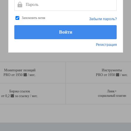
Пароль
Запомнить меня
Забыли пароль?
Регистрация
Мониторинг позиций
Инструменты
⃏
⃏
PRO от 1950
/ мес.
PRO от 1950
/ мес.
Биржа ссылок
Линк+
⃏
социальный плагин
от 0,2
за ссылку / мес.