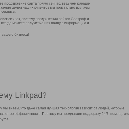
ите продвижение сайта прямо сейчас, ведь чем раньше
стижения целей наших клиентов мы пристально изучаем
 сервисы.
оиск ссылок, систему продвижения сайтов Сеотраф и
вы всегда можете получить о них полную информацию и
т вашего бизнеса!
ему Linkpad?
у мы знаем, что даже самая лучшая технология зависит от людей, которые
вают ее эффективность. Поэтому мы предлагаем поддержку 24/7, помощь экс
ругое.