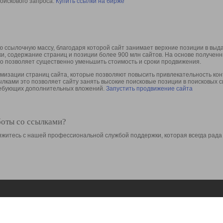
оискового запроса.
Купить ссылки на бирже
 ссылочную массу, благодаря которой сайт занимает верхние позиции в выд
ки, содержание страниц и позиции более 900 млн сайтов. На основе получе
то позволяет существенно уменьшить стоимость и сроки продвижения.
изации страниц сайта, которые позволяют повысить привлекательность конт
сылками это позволяет сайту занять высокие поисковые позиции в поисковых 
требующих дополнительных вложений.
Запустить продвижение сайта
боты со ссылками?
свяжитесь с нашей профессиональной службой поддержки, которая всегда рада
Ресурсы