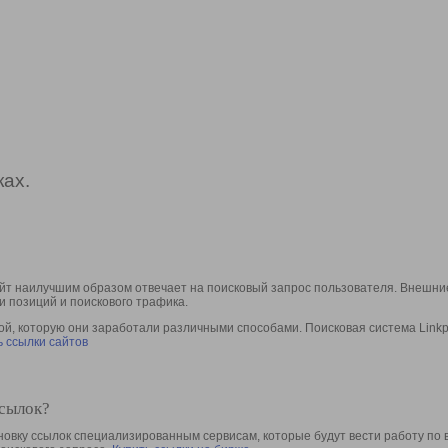
ах.
йт наилучшим образом отвечает на поисковый запрос пользователя. Внешние
и позиций и поискового трафика.
, которую они заработали различными способами. Поисковая система Linkpa
 ссылки сайтов
ссылок?
овку ссылок специализированным сервисам, которые будут вести работу по 