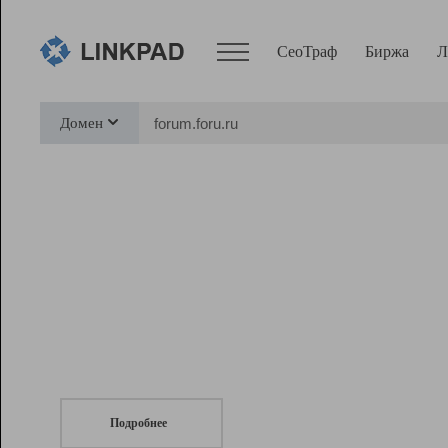
СеоТраф
Биржа
Л
Сервисы
Домен
СеоТраф
Монитор
Биржа
Pro
Линк+
СеоТраф
Запустите
продвижение сайта
c LinkPad.
Ресурсы
Вебмастер
Подробнее