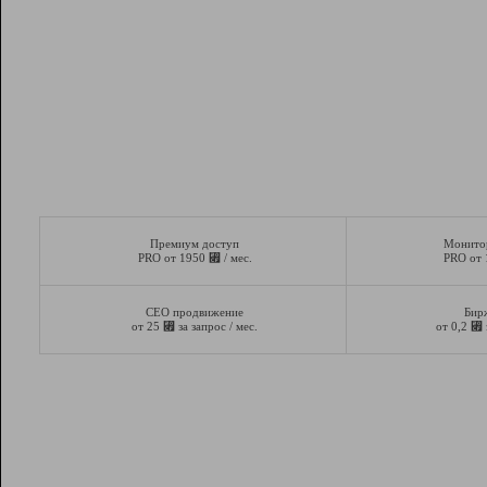
Премиум доступ
Монито
⃏
PRO от 1950
/ мес.
PRO от
СЕО продвижение
Бир
⃏
⃏
от 25
за запрос / мес.
от 0,2