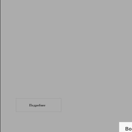
Рейтинг
Инструменты
Разработчикам
Партнерская
программа
Помощь
СеоТраф
Запустите
продвижение сайта
c LinkPad.
Подробнее
Вывод и удержание в ТОП10 выдачи
поисковых систем
Во