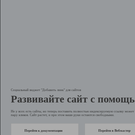
Социальный виджет "Добавить линк" для сайтов
Развивайте сайт с помощь
Не у всех есть сайты, но теперь поставить полностью индексируемую ссылку может 
пару кликов. Сайт растет, и при этом ваши руки остаются свободными.
Перейти к документации
Перейти в Вебмастер