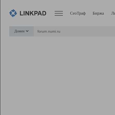
СеоТраф
Биржа
Л
Сервисы
Домен
СеоТраф
Монитор
Биржа
Pro
Линк+
Ресурсы
Вебмастер