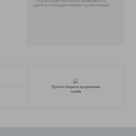
** ссылка будет бесплатно размещена на
одной из площадок в Бирже ссылок Linkpad
Прогноз бюджета продвижения
онлайн