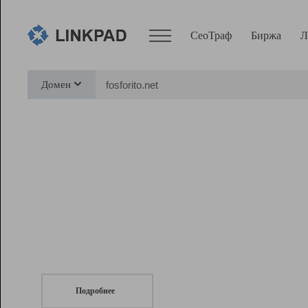
СеоТраф
Биржа
Л
Сервисы
Домен
СеоТраф
Монитор
Биржа
Pro
Линк+
СеоТраф
Запустите
продвижение сайта
c LinkPad.
Ресурсы
Вебмастер
Подробнее