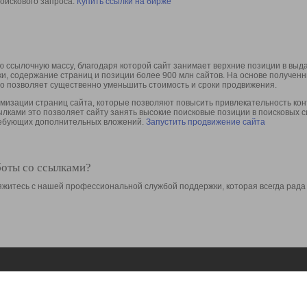
оискового запроса.
Купить ссылки на бирже
 ссылочную массу, благодаря которой сайт занимает верхние позиции в выд
ки, содержание страниц и позиции более 900 млн сайтов. На основе получе
то позволяет существенно уменьшить стоимость и сроки продвижения.
изации страниц сайта, которые позволяют повысить привлекательность конт
сылками это позволяет сайту занять высокие поисковые позиции в поисковых 
требующих дополнительных вложений.
Запустить продвижение сайта
боты со ссылками?
свяжитесь с нашей профессиональной службой поддержки, которая всегда рада
Ресурсы