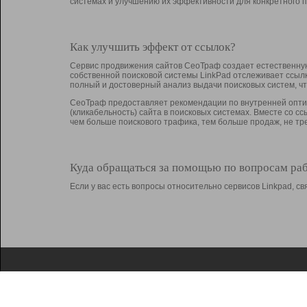
системах и улучшению их эффективности для конкретного п
Как улучшить эффект от ссылок?
Сервис продвижения сайтов СеоТраф создает естественную
собственной поисковой системы LinkPad отслеживает ссыл
полный и достоверный анализ выдачи поисковых систем, ч
СеоТраф предоставляет рекомендации по внутренней оптим
(кликабельность) сайта в поисковых системах. Вместе со с
чем больше поискового трафика, тем больше продаж, не 
Куда обращаться за помощью по вопросам ра
Если у вас есть вопросы относительно сервисов Linkpad, 
О Linkpad
Поддержка