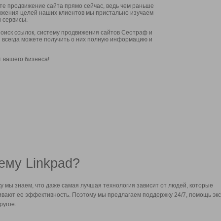
ите продвижение сайта прямо сейчас, ведь чем раньше
стижения целей наших клиентов мы пристально изучаем
 сервисы.
оиск ссылок, систему продвижения сайтов Сеотраф и
вы всегда можете получить о них полную информацию и
т вашего бизнеса!
ему Linkpad?
у мы знаем, что даже самая лучшая технология зависит от людей, которые
вают ее эффективность. Поэтому мы предлагаем поддержку 24/7, помощь экс
ругое.