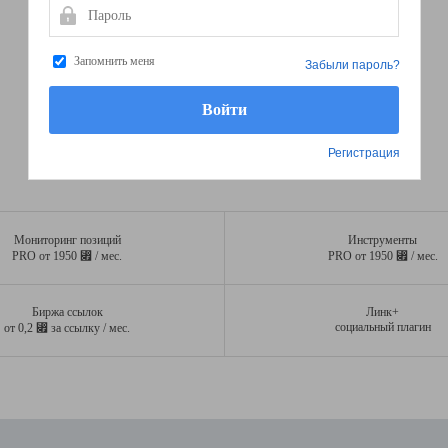
Пароль
Запомнить меня
Забыли пароль?
Регистрация
Мониторинг позиций
Инструменты
⃏
⃏
PRO от 1950
/ мес.
PRO от 1950
/ мес.
Биржа ссылок
Линк+
⃏
социальный плагин
от 0,2
за ссылку / мес.