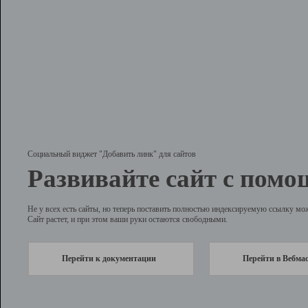
Социальный виджет "Добавить линк" для сайтов
Развивайте сайт с помо
Не у всех есть сайты, но теперь поставить полностью индексируемую ссылку мо
Сайт растет, и при этом ваши руки остаются свободными.
Перейти к документации
Перейти в Вебма