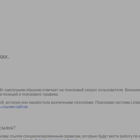
ах.
йт наилучшим образом отвечает на поисковый запрос пользователя. Внешние
и позиций и поискового трафика.
, которую они заработали различными способами. Поисковая система Linkpa
 ссылки сайтов
ссылок?
овку ссылок специализированным сервисам, которые будут вести работу по 