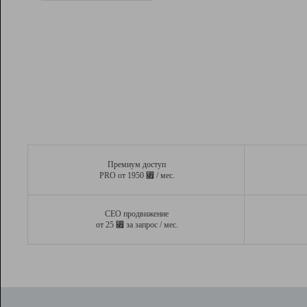
Рейтинг
Вывод и удержание в ТОП10 выдачи
поисковых систем
Инструменты
Разработчикам
Партнерская
программа
Помощь
Премиум доступ
⃏
PRO от 1950
/ мес.
СЕО продвижение
⃏
от 25
за запрос / мес.