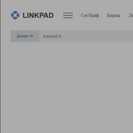
СеоТраф
Биржа
Л
Сервисы
Домен
СеоТраф
Монитор
Биржа
Pro
Линк+
Ресурсы
Вебмастер