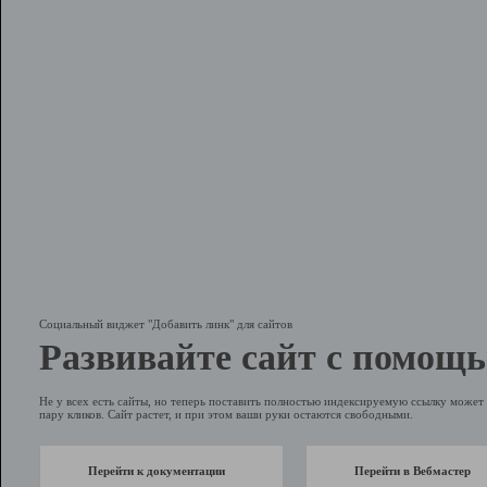
Социальный виджет "Добавить линк" для сайтов
Развивайте сайт с помощь
Не у всех есть сайты, но теперь поставить полностью индексируемую ссылку может 
пару кликов. Сайт растет, и при этом ваши руки остаются свободными.
Перейти к документации
Перейти в Вебмастер