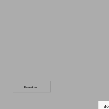
Рейтинг
Инструменты
Разработчикам
Партнерская
программа
Помощь
СеоТраф
Запустите
продвижение сайта
c LinkPad.
Подробнее
Вывод и удержание в ТОП10 выдачи
поисковых систем
Во