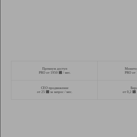
Премиум доступ
Монито
⃏
PRO от 1950
/ мес.
PRO от
СЕО продвижение
Бир
⃏
⃏
от 25
за запрос / мес.
от 0,2