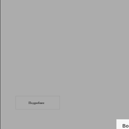
Рейтинг
Инструменты
Разработчикам
Партнерская
программа
Помощь
СеоТраф
Запустите
продвижение сайта
c LinkPad.
Подробнее
Вывод и удержание в ТОП10 выдачи
поисковых систем
Во