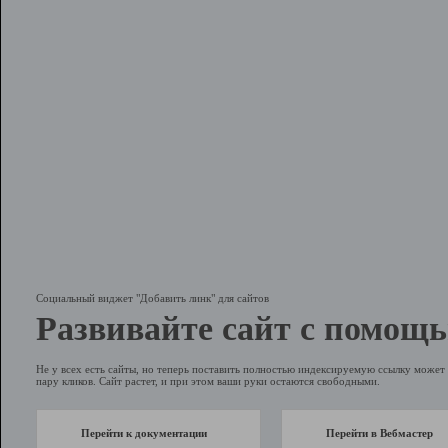
Социальный виджет "Добавить линк" для сайтов
Развивайте сайт с помощь
Не у всех есть сайты, но теперь поставить полностью индексируемую ссылку может 
пару кликов. Сайт растет, и при этом ваши руки остаются свободными.
Перейти к документации
Перейти в Вебмастер