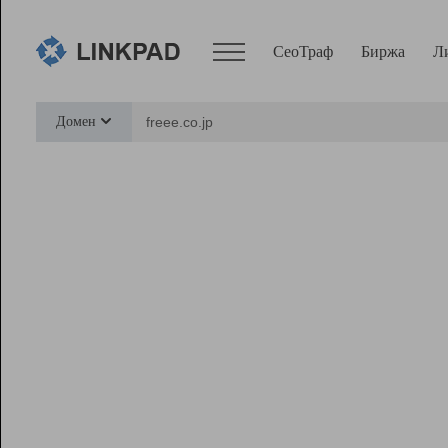
СеоТраф
Биржа
Л
Сервисы
Домен
СеоТраф
Монитор
Биржа
Pro
Линк+
Ресурсы
Вебмастер