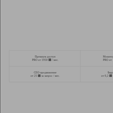
Премиум доступ
Монито
⃏
PRO от 1950
/ мес.
PRO от
СЕО продвижение
Бир
⃏
⃏
от 25
за запрос / мес.
от 0,2