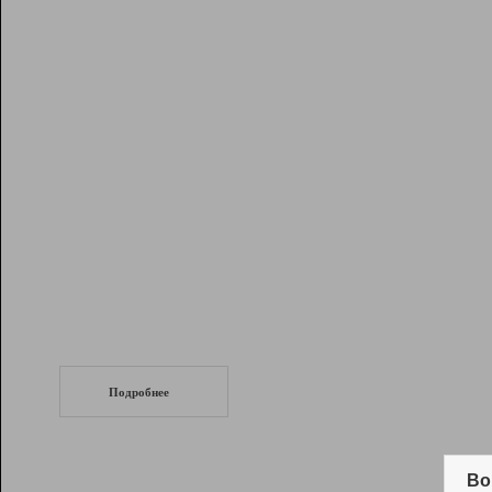
Рейтинг
Инструменты
Разработчикам
Партнерская
программа
Помощь
СеоТраф
Запустите
продвижение сайта
c LinkPad.
Подробнее
Вывод и удержание в ТОП10 выдачи
поисковых систем
Во