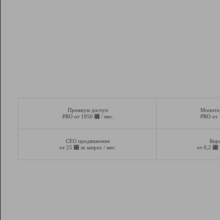
Премиум доступ
Монито
⃏
PRO от 1950
/ мес.
PRO от
СЕО продвижение
Бир
⃏
⃏
от 25
за запрос / мес.
от 0,2