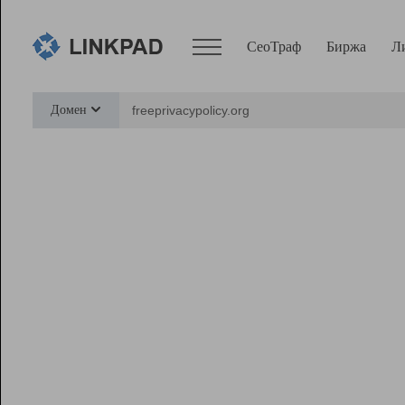
СеоТраф
Биржа
Л
Сервисы
Домен
СеоТраф
Монитор
Биржа
Pro
Линк+
Ресурсы
Вебмастер