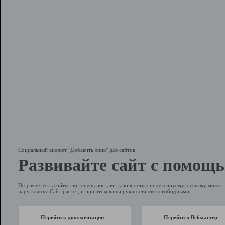
Социальный виджет "Добавить линк" для сайтов
Развивайте сайт с помощь
Не у всех есть сайты, но теперь поставить полностью индексируемую ссылку может 
пару кликов. Сайт растет, и при этом ваши руки остаются свободными.
Перейти к документации
Перейти в Вебмастер