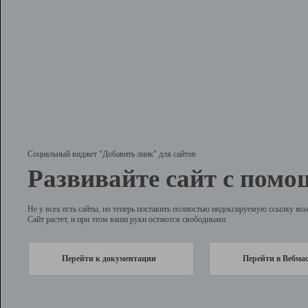
Социальный виджет "Добавить линк" для сайтов
Развивайте сайт с помо
Не у всех есть сайты, но теперь поставить полностью индексируемую ссылку мо
Сайт растет, и при этом ваши руки остаются свободными.
Перейти к документации
Перейти в Вебма