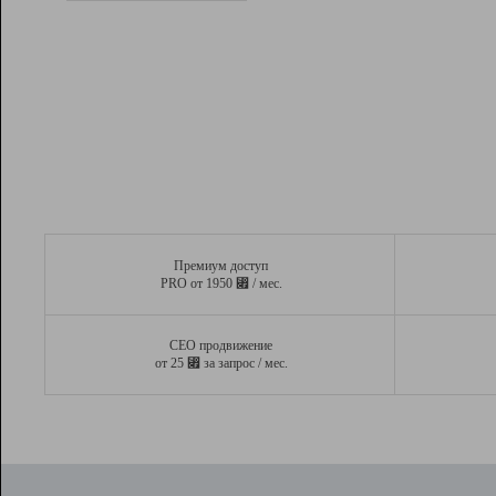
Рейтинг
Вывод и удержание в ТОП10 выдачи
поисковых систем
Инструменты
Разработчикам
Партнерская
программа
Помощь
Премиум доступ
⃏
PRO от 1950
/ мес.
СЕО продвижение
⃏
от 25
за запрос / мес.