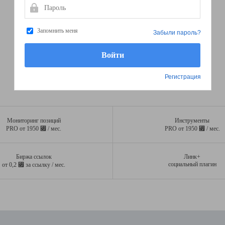
Пароль
Запомнить меня
Забыли пароль?
Регистрация
Мониторинг позиций
Инструменты
⃏
⃏
PRO от 1950
/ мес.
PRO от 1950
/ мес.
Биржа ссылок
Линк+
⃏
социальный плагин
от 0,2
за ссылку / мес.