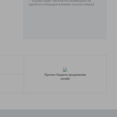
** ссылка будет бесплатно размещена на
одной из площадок в Бирже ссылок Linkpad
Прогноз бюджета продвижения
онлайн