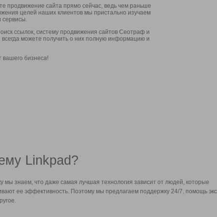
ите продвижение сайта прямо сейчас, ведь чем раньше
стижения целей наших клиентов мы пристально изучаем
 сервисы.
оиск ссылок, систему продвижения сайтов Сеотраф и
вы всегда можете получить о них полную информацию и
т вашего бизнеса!
ему Linkpad?
у мы знаем, что даже самая лучшая технология зависит от людей, которые
вают ее эффективность. Поэтому мы предлагаем поддержку 24/7, помощь экс
ругое.