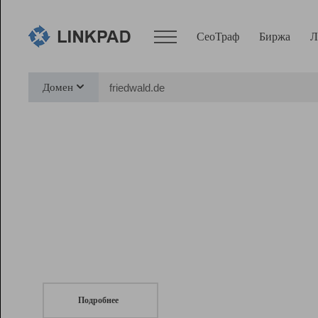
СеоТраф
Биржа
Л
Сервисы
Домен
СеоТраф
Монитор
Биржа
Pro
Линк+
СеоТраф
Запустите
продвижение сайта
c LinkPad.
Ресурсы
Вебмастер
Подробнее