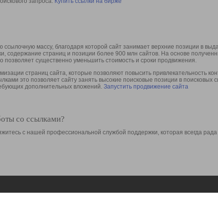
оискового запроса.
Купить ссылки на бирже
 ссылочную массу, благодаря которой сайт занимает верхние позиции в выд
ки, содержание страниц и позиции более 900 млн сайтов. На основе получе
то позволяет существенно уменьшить стоимость и сроки продвижения.
изации страниц сайта, которые позволяют повысить привлекательность конт
сылками это позволяет сайту занять высокие поисковые позиции в поисковых 
требующих дополнительных вложений.
Запустить продвижение сайта
боты со ссылками?
свяжитесь с нашей профессиональной службой поддержки, которая всегда рада
Ресурсы