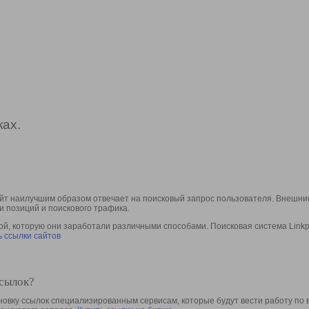
ах.
йт наилучшим образом отвечает на поисковый запрос пользователя. Внешние
и позиций и поискового трафика.
, которую они заработали различными способами. Поисковая система Linkpa
 ссылки сайтов
ссылок?
овку ссылок специализированным сервисам, которые будут вести работу по 