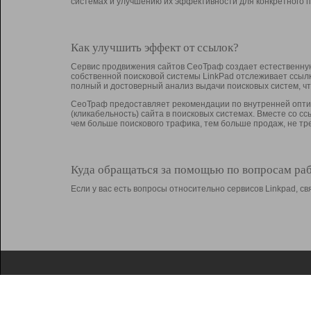
системах и улучшению их эффективности для конкретного п
Как улучшить эффект от ссылок?
Сервис продвижения сайтов СеоТраф создает естественную
собственной поисковой системы LinkPad отслеживает ссыл
полный и достоверный анализ выдачи поисковых систем, ч
СеоТраф предоставляет рекомендации по внутренней оптим
(кликабельность) сайта в поисковых системах. Вместе со с
чем больше поискового трафика, тем больше продаж, не 
Куда обращаться за помощью по вопросам ра
Если у вас есть вопросы относительно сервисов Linkpad, 
О Linkpad
Поддержка