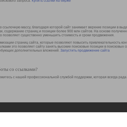
оискового запроса.
Купить ссылки на бирже
 ссылочную массу, благодаря которой сайт занимает верхние позиции в выд
ки, содержание страниц и позиции более 900 млн сайтов. На основе получе
то позволяет существенно уменьшить стоимость и сроки продвижения.
изации страниц сайта, которые позволяют повысить привлекательность конт
сылками это позволяет сайту занять высокие поисковые позиции в поисковых 
требующих дополнительных вложений.
Запустить продвижение сайта
боты со ссылками?
свяжитесь с нашей профессиональной службой поддержки, которая всегда рада
Ресурсы