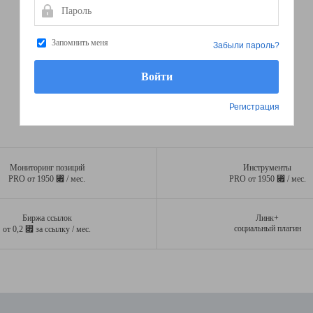
Пароль
Запомнить меня
Забыли пароль?
Регистрация
Мониторинг позиций
Инструменты
⃏
⃏
PRO от 1950
/ мес.
PRO от 1950
/ мес.
Биржа ссылок
Линк+
⃏
социальный плагин
от 0,2
за ссылку / мес.