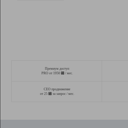
Рейтинг
Вывод и удержание в ТОП10 выдачи
поисковых систем
Инструменты
Разработчикам
Партнерская
программа
Помощь
Премиум доступ
⃏
PRO от 1950
/ мес.
СЕО продвижение
⃏
от 25
за запрос / мес.