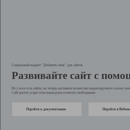
Социальный виджет "Добавить линк" для сайтов
Развивайте сайт с помо
Не у всех есть сайты, но теперь поставить полностью индексируемую ссылку мо
Сайт растет, и при этом ваши руки остаются свободными.
Перейти к документации
Перейти в Вебма