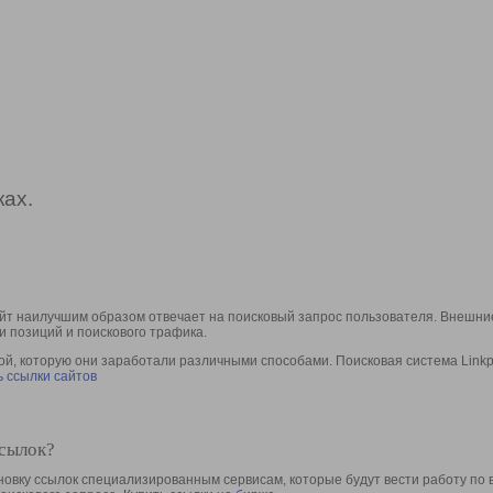
ах.
йт наилучшим образом отвечает на поисковый запрос пользователя. Внешние
и позиций и поискового трафика.
, которую они заработали различными способами. Поисковая система Linkpa
 ссылки сайтов
ссылок?
овку ссылок специализированным сервисам, которые будут вести работу по 