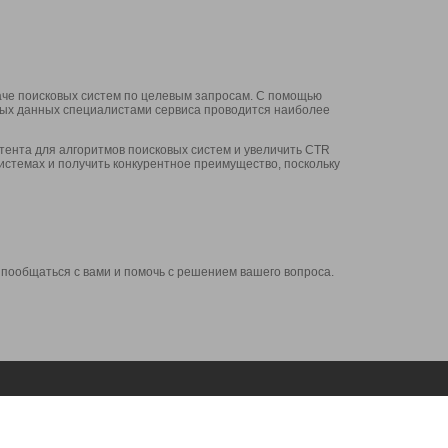
аче поисковых систем по целевым запросам. С помощью
нных данных специалистами сервиса проводится наиболее
ента для алгоритмов поисковых систем и увеличить CTR
системах и получить конкурентное преимущество, поскольку
 пообщаться с вами и помочь с решением вашего вопроса.
Аккаунт
Сервисы