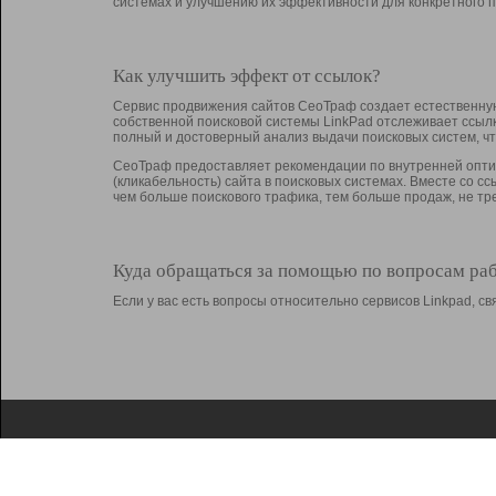
системах и улучшению их эффективности для конкретного п
Как улучшить эффект от ссылок?
Сервис продвижения сайтов СеоТраф создает естественную
собственной поисковой системы LinkPad отслеживает ссыл
полный и достоверный анализ выдачи поисковых систем, ч
СеоТраф предоставляет рекомендации по внутренней оптим
(кликабельность) сайта в поисковых системах. Вместе со с
чем больше поискового трафика, тем больше продаж, не 
Куда обращаться за помощью по вопросам ра
Если у вас есть вопросы относительно сервисов Linkpad, 
О Linkpad
Поддержка