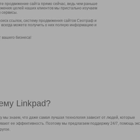
ите продвижение сайта прямо сейчас, ведь чем раньше
стижения целей наших клиентов мы пристально изучаем
 сервисы.
оиск ссылок, систему продвижения сайтов Сеотраф и
вы всегда можете получить о них полную информацию и
т вашего бизнеса!
ему Linkpad?
у мы знаем, что даже самая лучшая технология зависит от людей, которые
вают ее эффективность. Поэтому мы предлагаем поддержку 24/7, помощь экс
ругое.