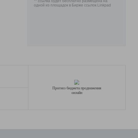
** ссылка будет бесплатно размещена на
одной из площадок в Бирже ссылок Linkpad
Прогноз бюджета продвижения
онлайн