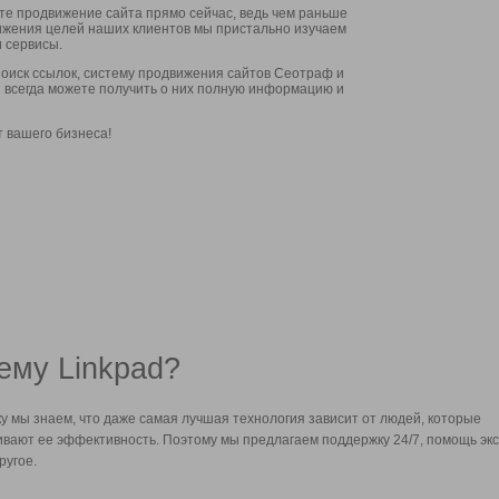
ите продвижение сайта прямо сейчас, ведь чем раньше
стижения целей наших клиентов мы пристально изучаем
 сервисы.
оиск ссылок, систему продвижения сайтов Сеотраф и
вы всегда можете получить о них полную информацию и
т вашего бизнеса!
ему Linkpad?
у мы знаем, что даже самая лучшая технология зависит от людей, которые
вают ее эффективность. Поэтому мы предлагаем поддержку 24/7, помощь экс
ругое.