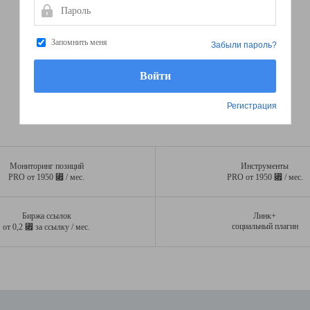
Пароль
Запомнить меня
Забыли пароль?
Регистрация
Мониторинг позиций
Инструменты
⃏
⃏
PRO от 1950
/ мес.
PRO от 1950
/ мес.
Биржа ссылок
Линк+
⃏
социальный плагин
от 0,2
за ссылку / мес.