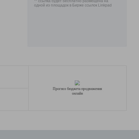
** ссылка будет бесплатно размещена на
одной из площадок в Бирже ссылок Linkpad
Прогноз бюджета продвижения
онлайн