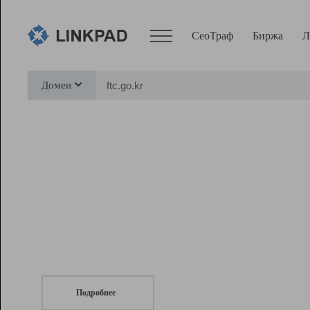
СеоТраф
Биржа
Л
Сервисы
Домен
СеоТраф
Монитор
Биржа
Pro
Линк+
СеоТраф
Запустите
продвижение сайта
c LinkPad.
Ресурсы
Вебмастер
Подробнее