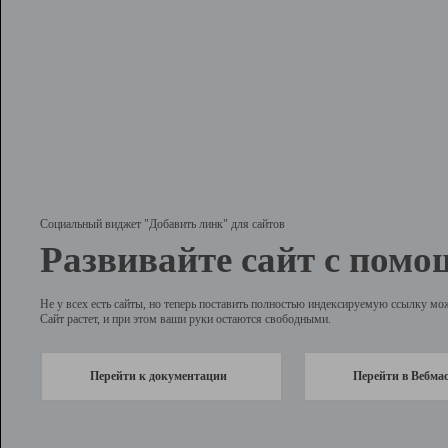
Социальный виджет "Добавить линк" для сайтов
Развивайте сайт с помо
Не у всех есть сайты, но теперь поставить полностью индексируемую ссылку мо
Сайт растет, и при этом ваши руки остаются свободными.
Перейти к документации
Перейти в Вебма