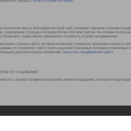
оискового запроса.
Купить ссылки на бирже
 ссылочную массу, благодаря которой сайт занимает верхние позиции в выд
ки, содержание страниц и позиции более 900 млн сайтов. На основе получе
то позволяет существенно уменьшить стоимость и сроки продвижения.
изации страниц сайта, которые позволяют повысить привлекательность конт
сылками это позволяет сайту занять высокие поисковые позиции в поисковых 
требующих дополнительных вложений.
Запустить продвижение сайта
боты со ссылками?
свяжитесь с нашей профессиональной службой поддержки, которая всегда рада
Ресурсы