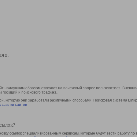
ах.
йт наилучшим образом отвечает на поисковый запрос пользователя. Внешние
и позиций и поискового трафика.
, которую они заработали различными способами. Поисковая система Linkpa
 ссылки сайтов
ссылок?
овку ссылок специализированным сервисам, которые будут вести работу по 