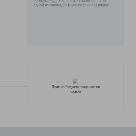
** ссылка будет бесплатно размещена на
одной из площадок в Бирже ссылок Linkpad
Прогноз бюджета продвижения
онлайн