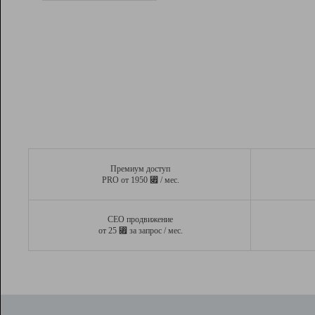
Рейтинг
Вывод и удержание в ТОП10 выдачи
поисковых систем
Инструменты
Разработчикам
Партнерская
программа
Помощь
Премиум доступ
⃏
PRO от 1950
/ мес.
СЕО продвижение
⃏
от 25
за запрос / мес.