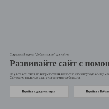
Социальный виджет "Добавить линк" для сайтов
Развивайте сайт с помо
Не у всех есть сайты, но теперь поставить полностью индексируемую ссылку мо
Сайт растет, и при этом ваши руки остаются свободными.
Перейти к документации
Перейти в Вебма