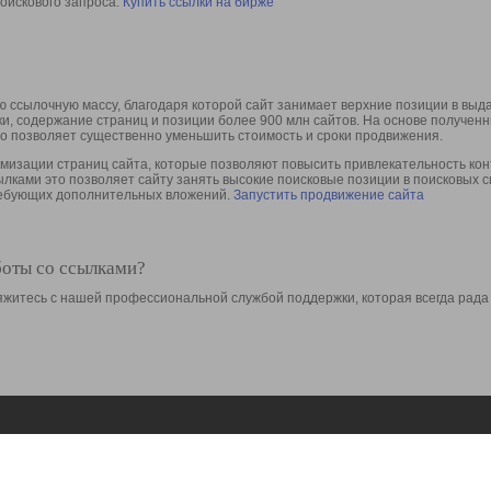
оискового запроса.
Купить ссылки на бирже
 ссылочную массу, благодаря которой сайт занимает верхние позиции в выд
ки, содержание страниц и позиции более 900 млн сайтов. На основе получе
то позволяет существенно уменьшить стоимость и сроки продвижения.
изации страниц сайта, которые позволяют повысить привлекательность конт
сылками это позволяет сайту занять высокие поисковые позиции в поисковых 
требующих дополнительных вложений.
Запустить продвижение сайта
боты со ссылками?
свяжитесь с нашей профессиональной службой поддержки, которая всегда рада
Ресурсы