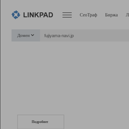
СеоТраф
Биржа
Л
Сервисы
Домен
СеоТраф
Монитор
Биржа
Pro
Линк+
СеоТраф
Запустите
продвижение сайта
c LinkPad.
Ресурсы
Вебмастер
Подробнее