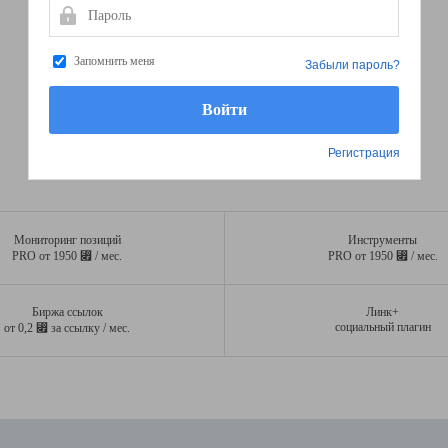
Пароль
Запомнить меня
Забыли пароль?
Регистрация
Мониторинг позиций
Инструменты
⃏
⃏
PRO от 1950
/ мес.
PRO от 1950
/ мес.
Биржа ссылок
Линк+
⃏
социальный плагин
от 0,2
за ссылку / мес.