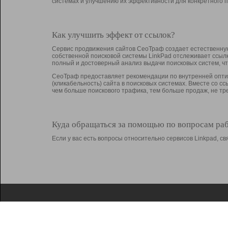
системах и улучшению их эффективности для конкретного п
Как улучшить эффект от ссылок?
Сервис продвижения сайтов СеоТраф создает естественную
собственной поисковой системы LinkPad отслеживает ссыл
полный и достоверный анализ выдачи поисковых систем, ч
СеоТраф предоставляет рекомендации по внутренней оптим
(кликабельность) сайта в поисковых системах. Вместе со с
чем больше поискового трафика, тем больше продаж, не 
Куда обращаться за помощью по вопросам ра
Если у вас есть вопросы относительно сервисов Linkpad, 
О Linkpad
Поддержка