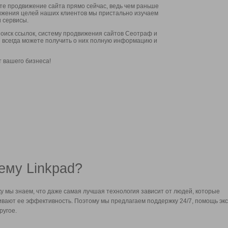
ите продвижение сайта прямо сейчас, ведь чем раньше
стижения целей наших клиентов мы пристально изучаем
 сервисы.
оиск ссылок, систему продвижения сайтов Сеотраф и
вы всегда можете получить о них полную информацию и
т вашего бизнеса!
ему Linkpad?
у мы знаем, что даже самая лучшая технология зависит от людей, которые
вают ее эффективность. Поэтому мы предлагаем поддержку 24/7, помощь экс
ругое.