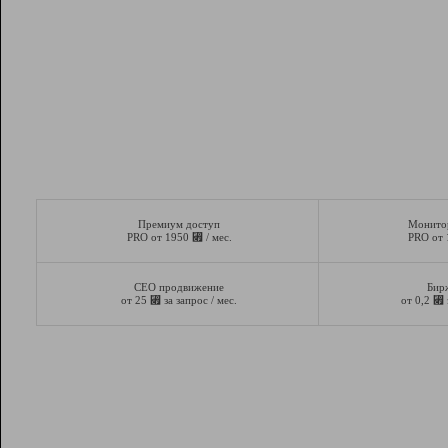
Премиум доступ
Монито
⃏
PRO от 1950
/ мес.
PRO от
СЕО продвижение
Бир
⃏
⃏
от 25
за запрос / мес.
от 0,2