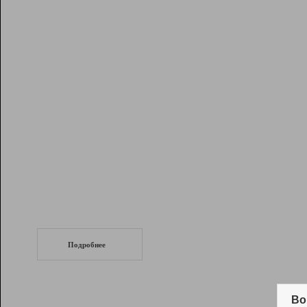
Рейтинг
Инструменты
Разработчикам
Партнерская
программа
Помощь
СеоТраф
Запустите
продвижение сайта
c LinkPad.
Подробнее
Вывод и удержание в ТОП10 выдачи
поисковых систем
Во