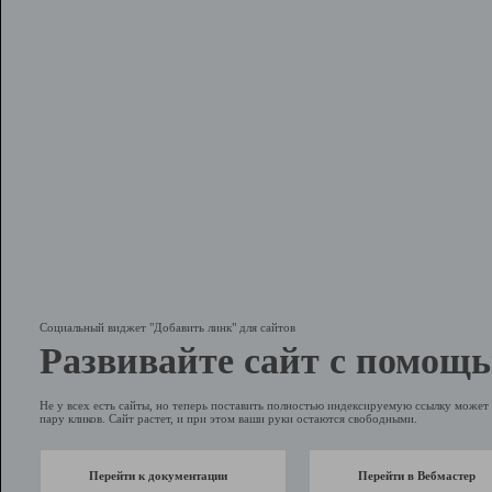
Социальный виджет "Добавить линк" для сайтов
Развивайте сайт с помощь
Не у всех есть сайты, но теперь поставить полностью индексируемую ссылку может 
пару кликов. Сайт растет, и при этом ваши руки остаются свободными.
Перейти к документации
Перейти в Вебмастер