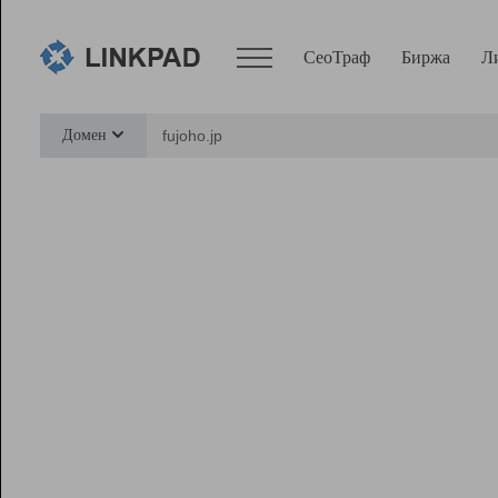
СеоТраф
Биржа
Л
Сервисы
Домен
СеоТраф
Монитор
Биржа
Pro
Линк+
Ресурсы
Вебмастер