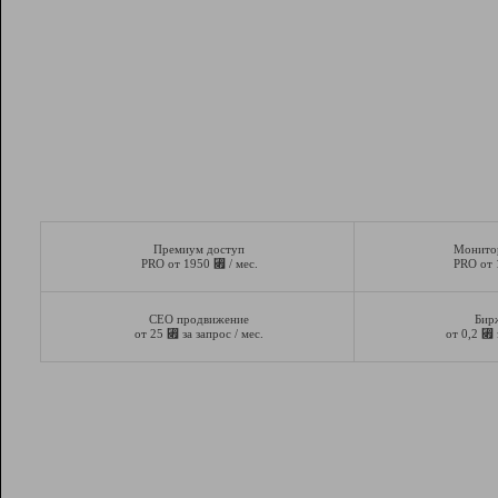
Премиум доступ
Монито
⃏
PRO от 1950
/ мес.
PRO от
СЕО продвижение
Бир
⃏
⃏
от 25
за запрос / мес.
от 0,2