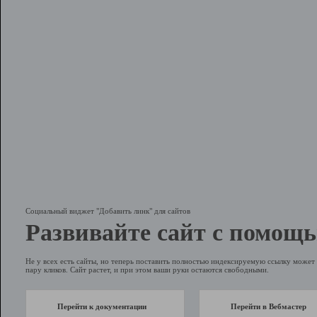
Социальный виджет "Добавить линк" для сайтов
Развивайте сайт с помощь
Не у всех есть сайты, но теперь поставить полностью индексируемую ссылку может 
пару кликов. Сайт растет, и при этом ваши руки остаются свободными.
Перейти к документации
Перейти в Вебмастер