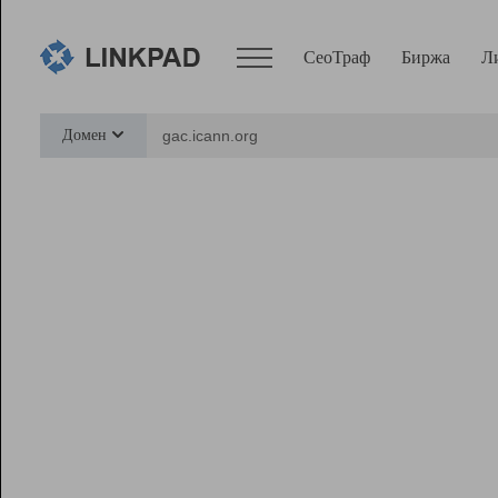
СеоТраф
Биржа
Л
Сервисы
Домен
СеоТраф
Монитор
Биржа
Pro
Линк+
Ресурсы
Вебмастер