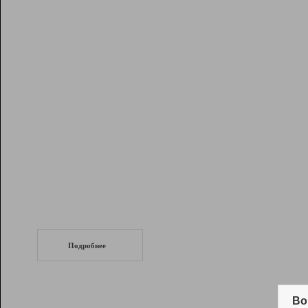
Рейтинг
Инструменты
Разработчикам
Партнерская
программа
Помощь
СеоТраф
Запустите
продвижение сайта
c LinkPad.
Подробнее
Вывод и удержание в ТОП10 выдачи
поисковых систем
Во