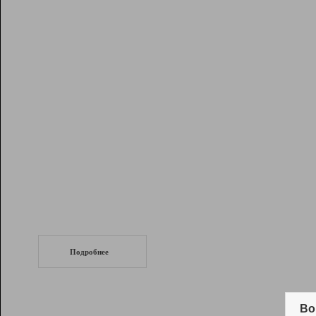
Рейтинг
Инструменты
Разработчикам
Партнерская
программа
Помощь
СеоТраф
Запустите
продвижение сайта
c LinkPad.
Подробнее
Вывод и удержание в ТОП10 выдачи
поисковых систем
Во