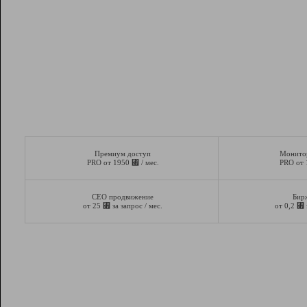
Премиум доступ
Монито
⃏
PRO от 1950
/ мес.
PRO от
СЕО продвижение
Бир
⃏
⃏
от 25
за запрос / мес.
от 0,2