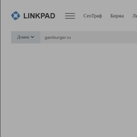
СеоТраф
Биржа
Л
Сервисы
Домен
СеоТраф
Монитор
Биржа
Pro
Линк+
Ресурсы
Вебмастер