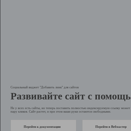
Социальный виджет "Добавить линк" для сайтов
Развивайте сайт с помощь
Не у всех есть сайты, но теперь поставить полностью индексируемую ссылку может 
пару кликов. Сайт растет, и при этом ваши руки остаются свободными.
Перейти к документации
Перейти в Вебмастер