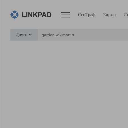
СеоТраф
Биржа
Л
Сервисы
Домен
СеоТраф
Монитор
Биржа
Pro
Линк+
Ресурсы
Вебмастер