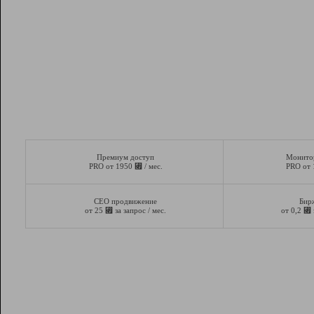
Премиум доступ
Монито
⃏
PRO от 1950
/ мес.
PRO от
СЕО продвижение
Бир
⃏
⃏
от 25
за запрос / мес.
от 0,2