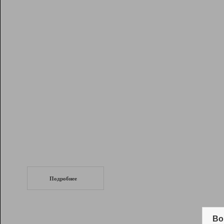
Рейтинг
Инструменты
Разработчикам
Партнерская
программа
Помощь
СеоТраф
Запустите
продвижение сайта
c LinkPad.
Подробнее
Вывод и удержание в ТОП10 выдачи
поисковых систем
Во