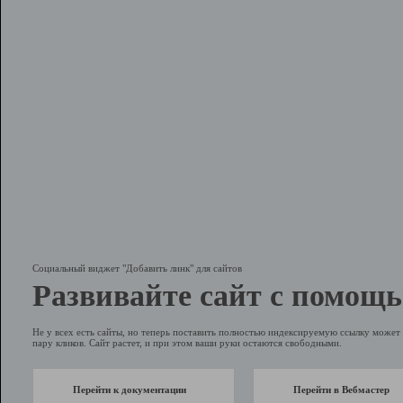
Социальный виджет "Добавить линк" для сайтов
Развивайте сайт с помощь
Не у всех есть сайты, но теперь поставить полностью индексируемую ссылку может 
пару кликов. Сайт растет, и при этом ваши руки остаются свободными.
Перейти к документации
Перейти в Вебмастер