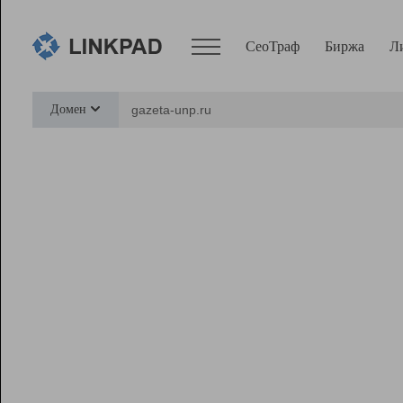
СеоТраф
Биржа
Л
Сервисы
Домен
СеоТраф
Монитор
Биржа
Pro
Линк+
Ресурсы
Вебмастер