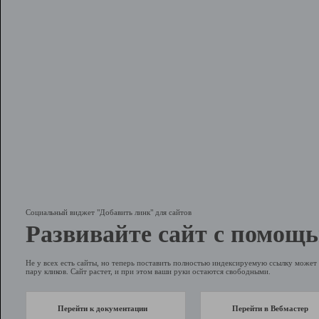
Социальный виджет "Добавить линк" для сайтов
Развивайте сайт с помощь
Не у всех есть сайты, но теперь поставить полностью индексируемую ссылку может 
пару кликов. Сайт растет, и при этом ваши руки остаются свободными.
Перейти к документации
Перейти в Вебмастер