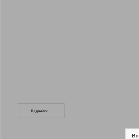
Рейтинг
Инструменты
Разработчикам
Партнерская
программа
Помощь
СеоТраф
Запустите
продвижение сайта
c LinkPad.
Подробнее
Вывод и удержание в ТОП10 выдачи
поисковых систем
Во