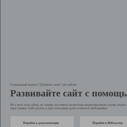
Социальный виджет "Добавить линк" для сайтов
Развивайте сайт с помощь
Не у всех есть сайты, но теперь поставить полностью индексируемую ссылку может 
пару кликов. Сайт растет, и при этом ваши руки остаются свободными.
Перейти к документации
Перейти в Вебмастер