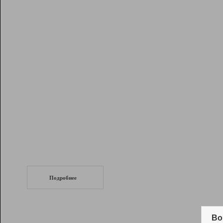
Рейтинг
Инструменты
Разработчикам
Партнерская
программа
Помощь
СеоТраф
Запустите
продвижение сайта
c LinkPad.
Подробнее
Вывод и удержание в ТОП10 выдачи
поисковых систем
Во