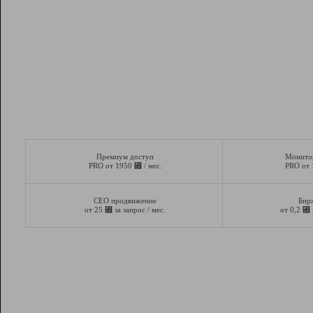
Премиум доступ
Монито
⃏
PRO от 1950
/ мес.
PRO от
СЕО продвижение
Бир
⃏
⃏
от 25
за запрос / мес.
от 0,2