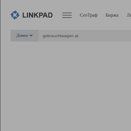
СеоТраф
Биржа
Л
Сервисы
Домен
СеоТраф
Монитор
Биржа
Pro
Линк+
Ресурсы
Вебмастер