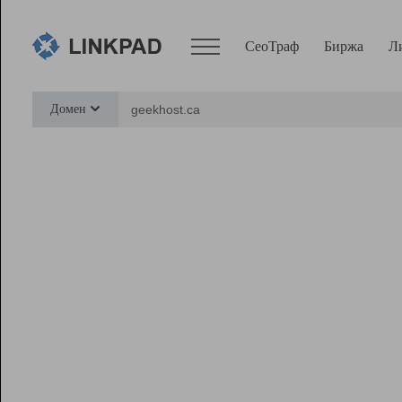
СеоТраф
Биржа
Л
Сервисы
Домен
СеоТраф
Монитор
Биржа
Pro
Линк+
Ресурсы
Вебмастер