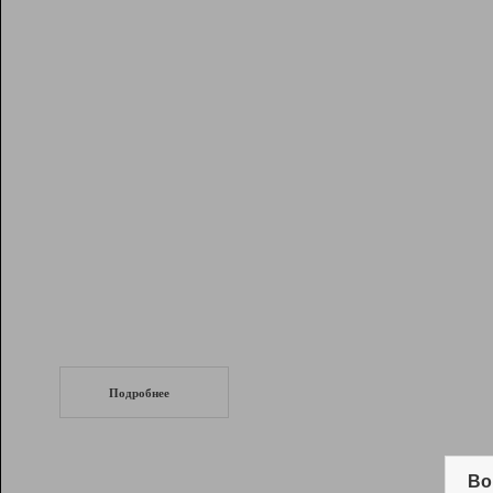
Рейтинг
Инструменты
Разработчикам
Партнерская
программа
Помощь
СеоТраф
Запустите
продвижение сайта
c LinkPad.
Подробнее
Вывод и удержание в ТОП10 выдачи
поисковых систем
Во