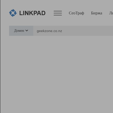
СеоТраф
Биржа
Л
Сервисы
Домен
СеоТраф
Монитор
Биржа
Pro
Линк+
Ресурсы
Вебмастер