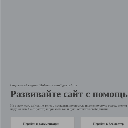
Социальный виджет "Добавить линк" для сайтов
Развивайте сайт с помощь
Не у всех есть сайты, но теперь поставить полностью индексируемую ссылку может 
пару кликов. Сайт растет, и при этом ваши руки остаются свободными.
Перейти к документации
Перейти в Вебмастер