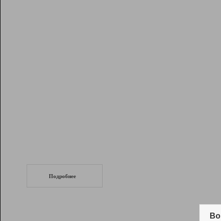
Рейтинг
Инструменты
Разработчикам
Партнерская
программа
Помощь
СеоТраф
Запустите
продвижение сайта
c LinkPad.
Подробнее
Вывод и удержание в ТОП10 выдачи
поисковых систем
Во