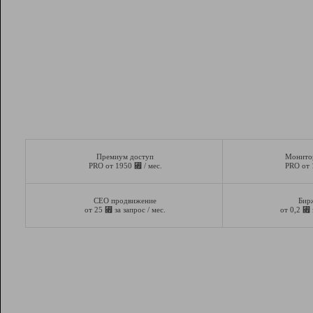
Премиум доступ
Монито
⃏
PRO от 1950
/ мес.
PRO от
СЕО продвижение
Бир
⃏
⃏
от 25
за запрос / мес.
от 0,2