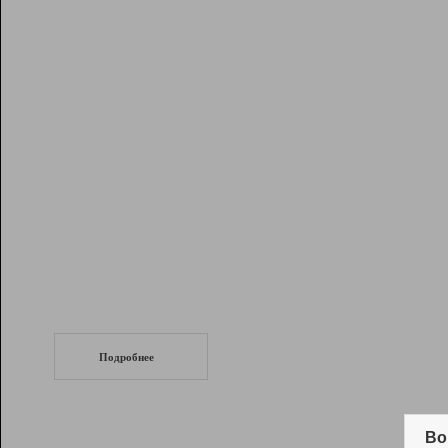
Рейтинг
Инструменты
Разработчикам
Партнерская
программа
Помощь
СеоТраф
Запустите
продвижение сайта
c LinkPad.
Подробнее
Вывод и удержание в ТОП10 выдачи
поисковых систем
Во