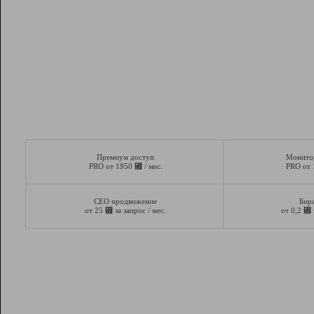
Премиум доступ
Монито
⃏
PRO от 1950
/ мес.
PRO от
СЕО продвижение
Бир
⃏
⃏
от 25
за запрос / мес.
от 0,2