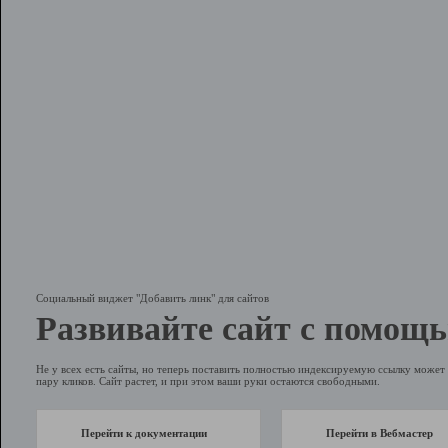
Социальный виджет "Добавить линк" для сайтов
Развивайте сайт с помощь
Не у всех есть сайты, но теперь поставить полностью индексируемую ссылку может 
пару кликов. Сайт растет, и при этом ваши руки остаются свободными.
Перейти к документации
Перейти в Вебмастер