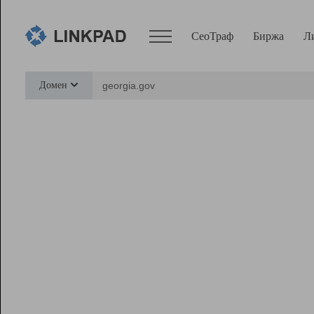
СеоТраф
Биржа
Л
Сервисы
Домен
СеоТраф
Монитор
Биржа
Pro
Линк+
Ресурсы
Вебмастер