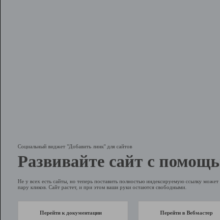
Социальный виджет "Добавить линк" для сайтов
Развивайте сайт с помощь
Не у всех есть сайты, но теперь поставить полностью индексируемую ссылку может 
пару кликов. Сайт растет, и при этом ваши руки остаются свободными.
Перейти к документации
Перейти в Вебмастер