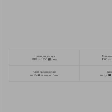
Премиум доступ
Монито
⃏
PRO от 1950
/ мес.
PRO от
СЕО продвижение
Бир
⃏
⃏
от 25
за запрос / мес.
от 0,2