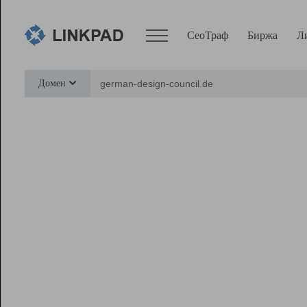
СеоТраф
Биржа
Л
Сервисы
Домен
СеоТраф
Монитор
Биржа
Pro
Линк+
Ресурсы
Вебмастер