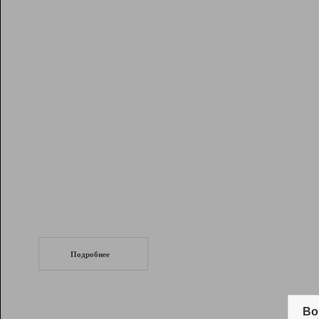
Рейтинг
Инструменты
Разработчикам
Партнерская
программа
Помощь
СеоТраф
Запустите
продвижение сайта
c LinkPad.
Подробнее
Вывод и удержание в ТОП10 выдачи
поисковых систем
Во