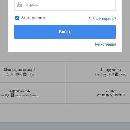
Пароль
Запомнить меня
Забыли пароль?
Регистрация
Мониторинг позиций
Инструменты
⃏
⃏
PRO от 1950
/ мес.
PRO от 1950
/ мес.
Биржа ссылок
Линк+
⃏
социальный плагин
от 0,2
за ссылку / мес.