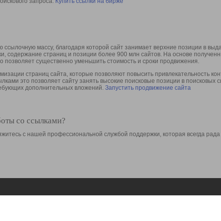
оискового запроса.
Купить ссылки на бирже
 ссылочную массу, благодаря которой сайт занимает верхние позиции в выд
ки, содержание страниц и позиции более 900 млн сайтов. На основе получе
то позволяет существенно уменьшить стоимость и сроки продвижения.
изации страниц сайта, которые позволяют повысить привлекательность конт
сылками это позволяет сайту занять высокие поисковые позиции в поисковых 
требующих дополнительных вложений.
Запустить продвижение сайта
боты со ссылками?
свяжитесь с нашей профессиональной службой поддержки, которая всегда рада
Ресурсы