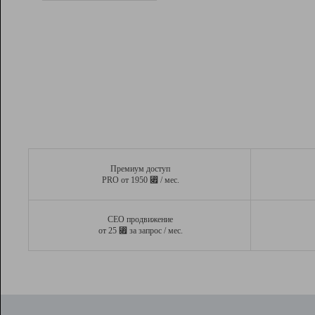
Рейтинг
Вывод и удержание в ТОП10 выдачи
поисковых систем
Инструменты
Разработчикам
Партнерская
программа
Помощь
Премиум доступ
⃏
PRO от 1950
/ мес.
СЕО продвижение
⃏
от 25
за запрос / мес.