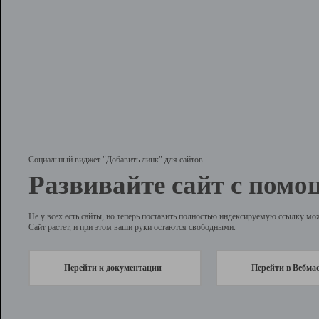
Социальный виджет "Добавить линк" для сайтов
Развивайте сайт с помо
Не у всех есть сайты, но теперь поставить полностью индексируемую ссылку мо
Сайт растет, и при этом ваши руки остаются свободными.
Перейти к документации
Перейти в Вебма