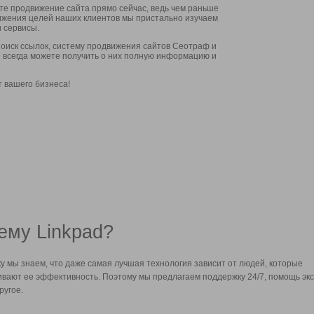
ите продвижение сайта прямо сейчас, ведь чем раньше
стижения целей наших клиентов мы пристально изучаем
 сервисы.
оиск ссылок, систему продвижения сайтов Сеотраф и
вы всегда можете получить о них полную информацию и
т вашего бизнеса!
ему Linkpad?
у мы знаем, что даже самая лучшая технология зависит от людей, которые
вают ее эффективность. Поэтому мы предлагаем поддержку 24/7, помощь экс
ругое.