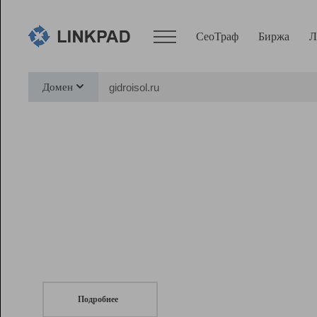
СеоТраф
Биржа
Л
Сервисы
Домен
СеоТраф
Монитор
Биржа
Pro
Линк+
СеоТраф
Запустите
продвижение сайта
c LinkPad.
Ресурсы
Вебмастер
Подробнее