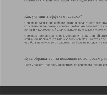
системах и улучшению их эффективности для конкретного п
Как улучшить эффект от ссылок?
Сервис продвижения сайтов СеоТраф создает естественную
собственной поисковой системы LinkPad отслеживает ссыл
полный и достоверный анализ выдачи поисковых систем, ч
СеоТраф предоставляет рекомендации по внутренней оптим
(кликабельность) сайта в поисковых системах. Вместе со с
чем больше поискового трафика, тем больше продаж, не 
Куда обращаться за помощью по вопросам ра
Если у вас есть вопросы относительно сервисов Linkpad, 
О Linkpad
Поддержка