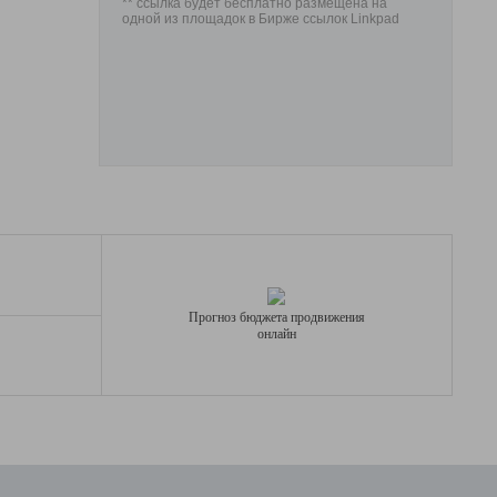
** ссылка будет бесплатно размещена на
одной из площадок в Бирже ссылок Linkpad
Прогноз бюджета продвижения
онлайн