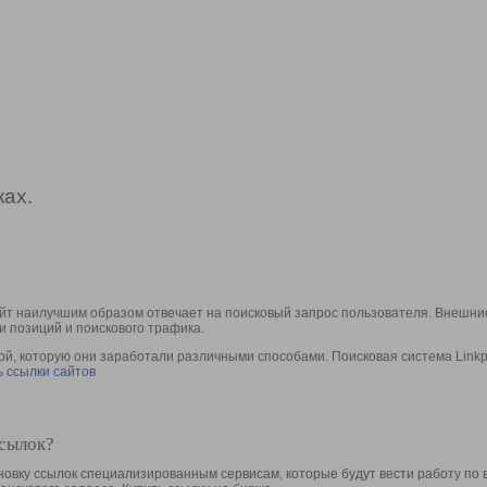
ах.
йт наилучшим образом отвечает на поисковый запрос пользователя. Внешние
и позиций и поискового трафика.
, которую они заработали различными способами. Поисковая система Linkpa
 ссылки сайтов
ссылок?
овку ссылок специализированным сервисам, которые будут вести работу по 