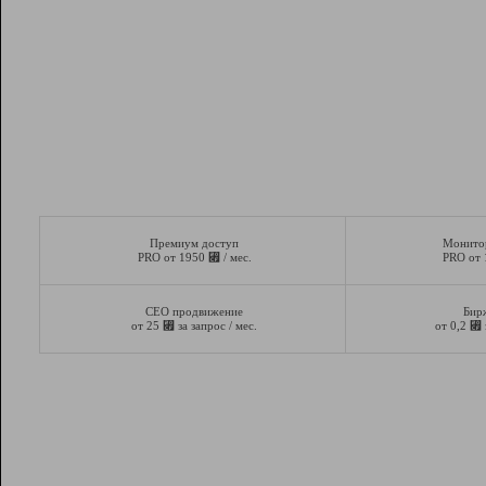
Премиум доступ
Монито
⃏
PRO от 1950
/ мес.
PRO от
СЕО продвижение
Бир
⃏
⃏
от 25
за запрос / мес.
от 0,2