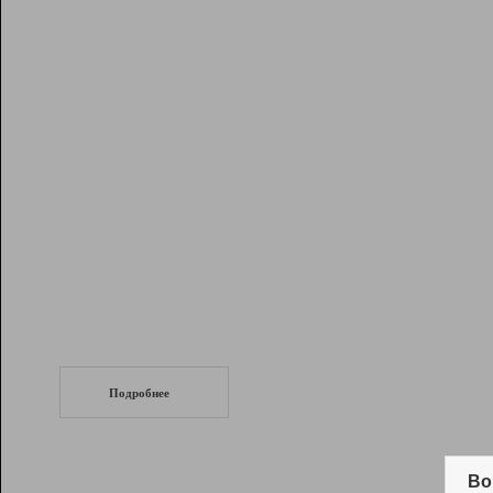
Рейтинг
Инструменты
Разработчикам
Партнерская
программа
Помощь
СеоТраф
Запустите
продвижение сайта
c LinkPad.
Подробнее
Вывод и удержание в ТОП10 выдачи
поисковых систем
Во