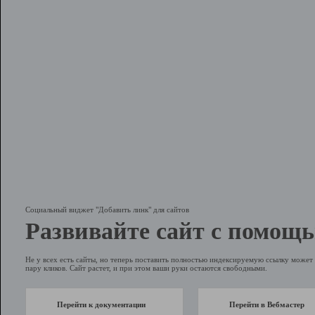
Социальный виджет "Добавить линк" для сайтов
Развивайте сайт с помощь
Не у всех есть сайты, но теперь поставить полностью индексируемую ссылку может 
пару кликов. Сайт растет, и при этом ваши руки остаются свободными.
Перейти к документации
Перейти в Вебмастер