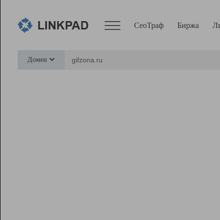
СеоТраф
Биржа
Л
Сервисы
Домен
СеоТраф
Монитор
Биржа
Pro
Линк+
Ресурсы
Вебмастер