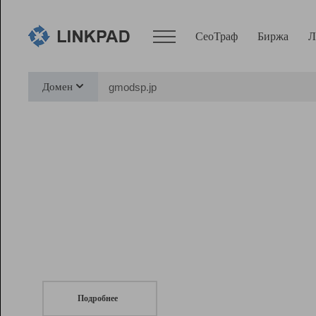
СеоТраф
Биржа
Л
Сервисы
Домен
СеоТраф
Монитор
Биржа
Pro
Линк+
СеоТраф
Запустите
продвижение сайта
c LinkPad.
Ресурсы
Вебмастер
Подробнее