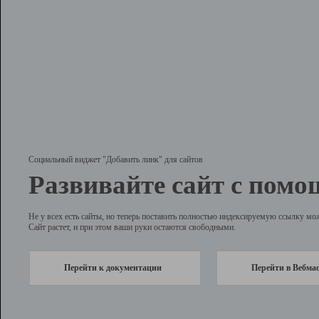
Социальный виджет "Добавить линк" для сайтов
Развивайте сайт с помо
Не у всех есть сайты, но теперь поставить полностью индексируемую ссылку мо
Сайт растет, и при этом ваши руки остаются свободными.
Перейти к документации
Перейти в Вебма