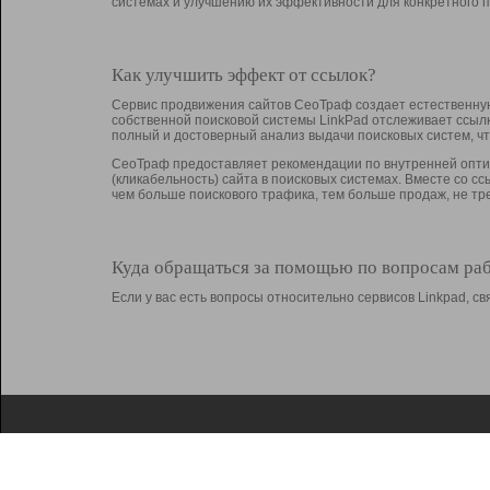
системах и улучшению их эффективности для конкретного п
Как улучшить эффект от ссылок?
Сервис продвижения сайтов СеоТраф создает естественную
собственной поисковой системы LinkPad отслеживает ссыл
полный и достоверный анализ выдачи поисковых систем, ч
СеоТраф предоставляет рекомендации по внутренней оптим
(кликабельность) сайта в поисковых системах. Вместе со с
чем больше поискового трафика, тем больше продаж, не 
Куда обращаться за помощью по вопросам ра
Если у вас есть вопросы относительно сервисов Linkpad, 
О Linkpad
Поддержка