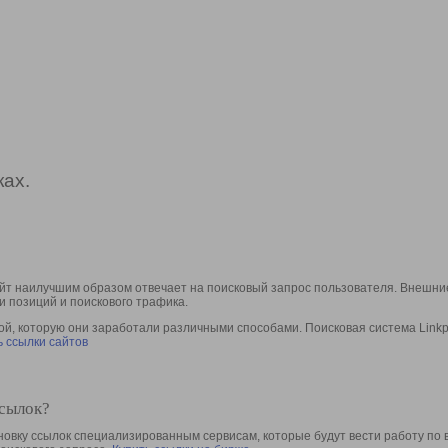
ах.
йт наилучшим образом отвечает на поисковый запрос пользователя. Внешние
и позиций и поискового трафика.
, которую они заработали различными способами. Поисковая система Linkpa
 ссылки сайтов
ссылок?
овку ссылок специализированным сервисам, которые будут вести работу по 