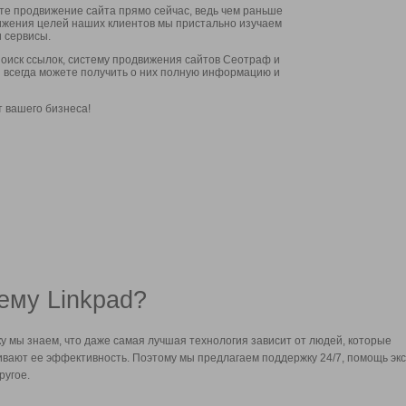
ите продвижение сайта прямо сейчас, ведь чем раньше
стижения целей наших клиентов мы пристально изучаем
 сервисы.
оиск ссылок, систему продвижения сайтов Сеотраф и
вы всегда можете получить о них полную информацию и
т вашего бизнеса!
ему Linkpad?
у мы знаем, что даже самая лучшая технология зависит от людей, которые
вают ее эффективность. Поэтому мы предлагаем поддержку 24/7, помощь экс
ругое.