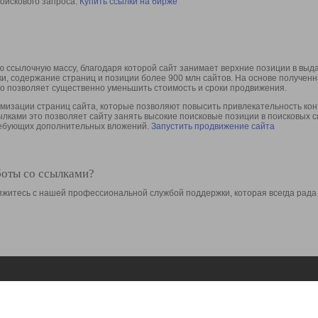
оискового запроса.
Купить ссылки на бирже
 ссылочную массу, благодаря которой сайт занимает верхние позиции в выд
ки, содержание страниц и позиции более 900 млн сайтов. На основе получе
то позволяет существенно уменьшить стоимость и сроки продвижения.
изации страниц сайта, которые позволяют повысить привлекательность конт
сылками это позволяет сайту занять высокие поисковые позиции в поисковых 
требующих дополнительных вложений.
Запустить продвижение сайта
боты со ссылками?
свяжитесь с нашей профессиональной службой поддержки, которая всегда рада
Ресурсы