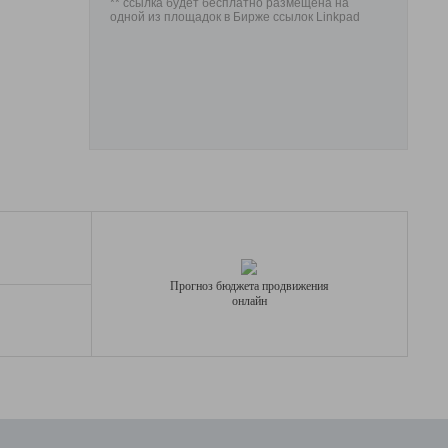
** ссылка будет бесплатно размещена на
одной из площадок в Бирже ссылок Linkpad
Прогноз бюджета продвижения
онлайн