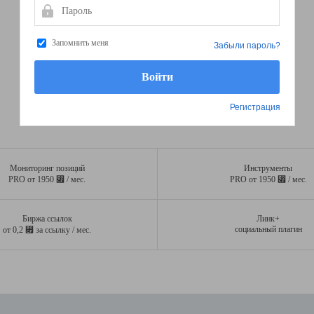
Пароль
Запомнить меня
Забыли пароль?
Регистрация
Мониторинг позиций
Инструменты
⃏
⃏
PRO от 1950
/ мес.
PRO от 1950
/ мес.
Биржа ссылок
Линк+
⃏
социальный плагин
от 0,2
за ссылку / мес.