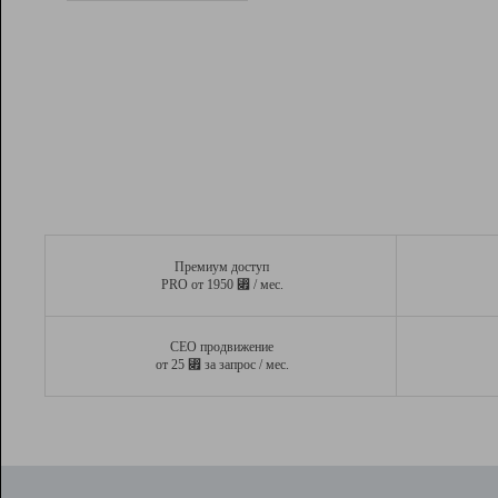
Рейтинг
Вывод и удержание в ТОП10 выдачи
поисковых систем
Инструменты
Разработчикам
Партнерская
программа
Помощь
Премиум доступ
⃏
PRO от 1950
/ мес.
СЕО продвижение
⃏
от 25
за запрос / мес.