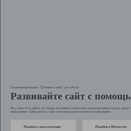
Социальный виджет "Добавить линк" для сайтов
Развивайте сайт с помощь
Не у всех есть сайты, но теперь поставить полностью индексируемую ссылку может 
пару кликов. Сайт растет, и при этом ваши руки остаются свободными.
Перейти к документации
Перейти в Вебмастер