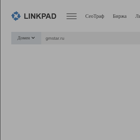
СеоТраф
Биржа
Л
Сервисы
Домен
СеоТраф
Монитор
Биржа
Pro
Линк+
Ресурсы
Вебмастер