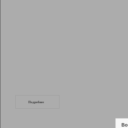
Рейтинг
Инструменты
Разработчикам
Партнерская
программа
Помощь
СеоТраф
Запустите
продвижение сайта
c LinkPad.
Подробнее
Вывод и удержание в ТОП10 выдачи
поисковых систем
Во