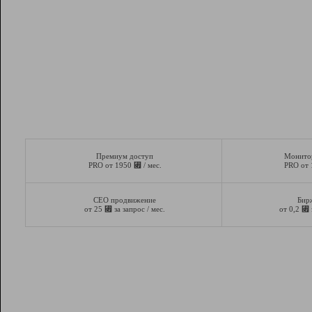
Премиум доступ
Монито
⃏
PRO от 1950
/ мес.
PRO от
СЕО продвижение
Бир
⃏
⃏
от 25
за запрос / мес.
от 0,2