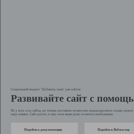
Социальный виджет "Добавить линк" для сайтов
Развивайте сайт с помощь
Не у всех есть сайты, но теперь поставить полностью индексируемую ссылку может 
пару кликов. Сайт растет, и при этом ваши руки остаются свободными.
Перейти к документации
Перейти в Вебмастер