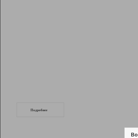
Рейтинг
Инструменты
Разработчикам
Партнерская
программа
Помощь
СеоТраф
Запустите
продвижение сайта
c LinkPad.
Подробнее
Вывод и удержание в ТОП10 выдачи
поисковых систем
Во