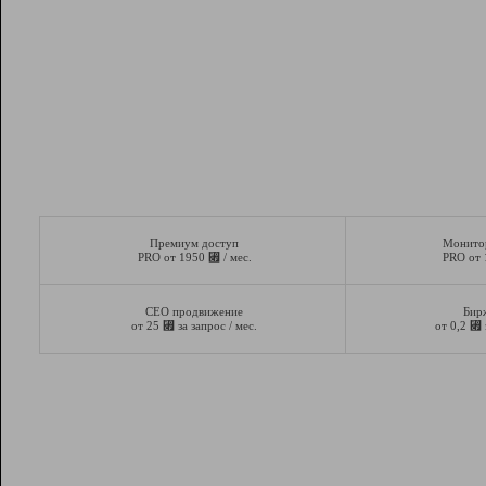
Премиум доступ
Монито
⃏
PRO от 1950
/ мес.
PRO от
СЕО продвижение
Бир
⃏
⃏
от 25
за запрос / мес.
от 0,2