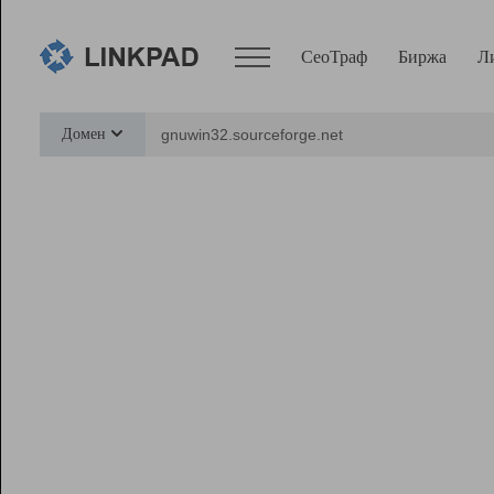
СеоТраф
Биржа
Л
Сервисы
Домен
СеоТраф
Монитор
Биржа
Pro
Линк+
Ресурсы
Вебмастер