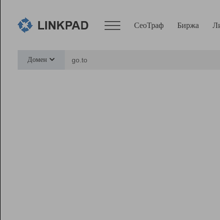
СеоТраф
Биржа
Л
Сервисы
Домен
СеоТраф
Монитор
Биржа
Pro
Линк+
Ресурсы
Вебмастер