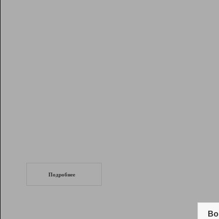
Рейтинг
Инструменты
Разработчикам
Партнерская
программа
Помощь
СеоТраф
Запустите
продвижение сайта
c LinkPad.
Подробнее
Вывод и удержание в ТОП10 выдачи
поисковых систем
Во