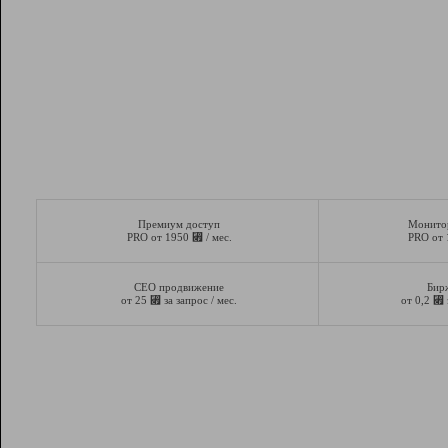
Премиум доступ
Монито
⃏
PRO от 1950
/ мес.
PRO от
СЕО продвижение
Бир
⃏
⃏
от 25
за запрос / мес.
от 0,2